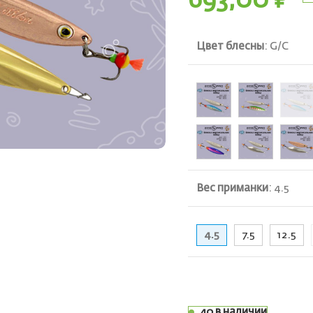
693,00
₽
Цвет блесны
:
G/C
ть
Вес приманки
:
4.5
4.5
7.5
12.5
40 в наличии