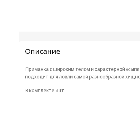
Описание
Приманка с широким телом и характерной «сыпящ
подходит для ловли самой разнообразной хищн
В комплекте 1шт.