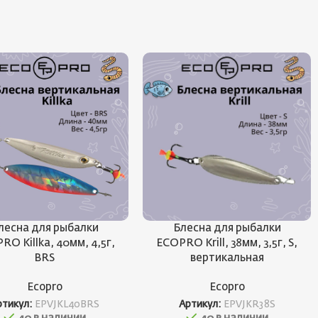
лесна для рыбалки
Блесна для рыбалки
RO Killka, 40мм, 4,5г,
ECOPRO Krill, 38мм, 3,5г, S,
BRS
вертикальная
Ecopro
Ecopro
ртикул:
EPVJKL40BRS
Артикул:
EPVJKR38S