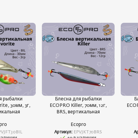
я рыбалки
Блесна для рыбалки
Б
te, 30мм, 3г,
ECOPRO Killer, 70мм, 12г,
ECOP
тикальная
BRS, вертикальная
pro
Ecopro
PVJFT30BIL
Артикул:
EPVJKT70BRS
А