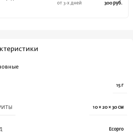
от 3-х дней
300 руб.
ктеристики
новные
15 г
РИТЫ
10 × 20 × 30 см
Д
Ecopro