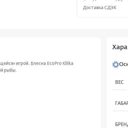
Доставка СДЭК
Хара
ейся» игрой. Блесна EcoPro Killka
Ос
ой рыбы.
ВЕС
ГАБА
БРЕН