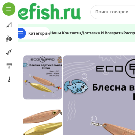
Категории
Наши Контакты
Доставка И Возвраты
Расп
Главная
Приманки
Блесна
Блесна для рыбалки E