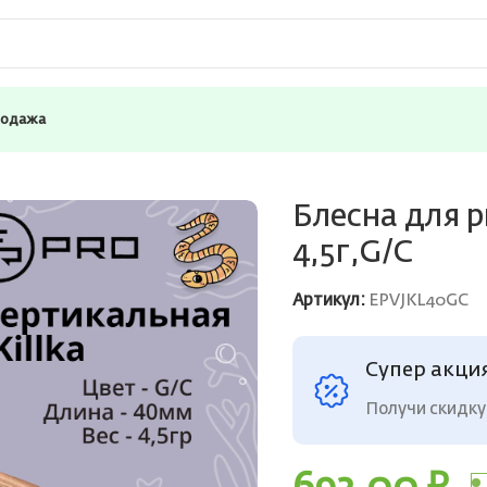
родажа
COPRO Killka, 40мм, 4,5г,G/C
Блесна для р
4,5г,G/C
Артикул:
EPVJKL40GC
Супер акци
Получи скидку