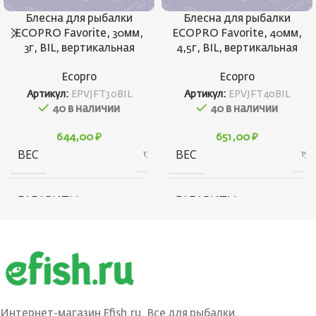
Блесна для рыбалки
Блесна для рыбалки
ECOPRO Favorite, 30мм,
ECOPRO Favorite, 40мм,
3г, BIL, вертикальная
4,5г, BIL, вертикальная
Ecopro
Ecopro
Артикул:
EPVJFT30BIL
Артикул:
EPVJFT40BIL
40 в наличии
40 в наличии
644,00
₽
651,00
₽
ВЕС
ВЕС
13 г
15 г
ГАБАРИТЫ
ГАБАРИТЫ
20 × 20 × 40 см
10 × 20 × 30 см
БРЕНД
БРЕНД
Ecopro
Ecopro
ВЕС ПРИМАНКИ
ВЕС ПРИМАНКИ
3
4.5
Интернет-магазин Efish.ru. Все для рыбалки.