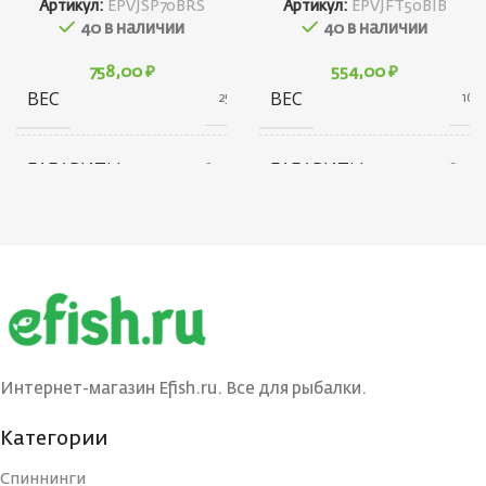
Артикул:
EPVJSP70BRS
Артикул:
EPVJFT50BIB
40 в наличии
40 в наличии
758,00
₽
554,00
₽
ВЕС
ВЕС
25 г
16 г
ГАБАРИТЫ
ГАБАРИТЫ
20 × 20 × 80 см
20 × 20 × 60 см
БРЕНД
БРЕНД
Ecopro
Ecopro
ВЕС ПРИМАНКИ
ВЕС ПРИМАНКИ
15
6
ЦВЕТ БЛЕСНЫ
ЦВЕТ БЛЕСНЫ
BRS
BIB
Интернет-магазин Efish.ru. Все для рыбалки.
Категории
ДЛИНА, СМ
ДЛИНА, СМ
7
5
Спиннинги