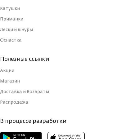
Катушки
ТИП
ТИП
Блесна
Блесна
Приманки
УПАКОВКА
УПАКОВКА
Лески и шнуры
Блистер
Блистер
Оснастка
СТРАНА-
СТРАНА-
Россия
Россия
ИЗГОТОВИТЕЛЬ
ИЗГОТОВИТЕЛЬ
Полезные ссылки
Акции
ВИД КРЮЧКА
ВИД КРЮЧКА
Тройной
Тройной
Магазин
Доставка и Возвраты
РАЗМЕР КРЮЧКА, N
РАЗМЕР КРЮЧКА, N
10
12
Распродажа
РАЗМЕР, ММ
РАЗМЕР, ММ
70
50
В процессе разработки
СЕЗОН
СЕЗОН