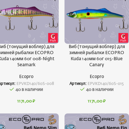
Виб (тонущий воблер) для
Виб (тонущий воблер) для
зимней рыбалки ECOPRO
зимней рыбалки ECOPRO
Kuda 140мм 60г 008-Night
Kuda 140мм 60г 015-Blue
Seamark
Canary
Ecopro
Ecopro
Артикул:
EPVKD140/60S-008
Артикул:
EPVKD140/60S-015
40 в наличии
40 в наличии
1171,00
₽
1171,00
₽