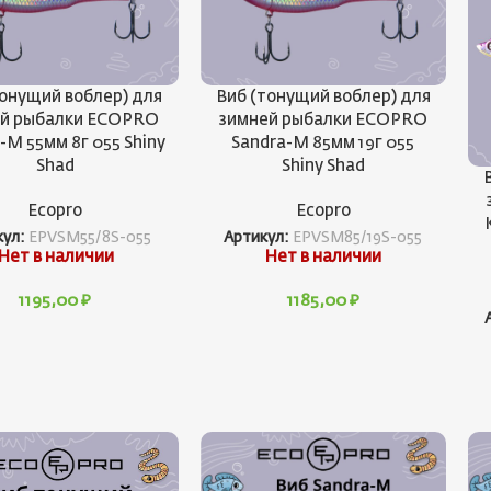
тонущий воблер) для
Виб (тонущий воблер) для
ей рыбалки ECOPRO
зимней рыбалки ECOPRO
-M 55мм 8г 055 Shiny
Sandra-M 85мм 19г 055
Shad
Shiny Shad
Ecopro
Ecopro
кул:
EPVSM55/8S-055
Артикул:
EPVSM85/19S-055
Нет в наличии
Нет в наличии
1195,00
₽
1185,00
₽