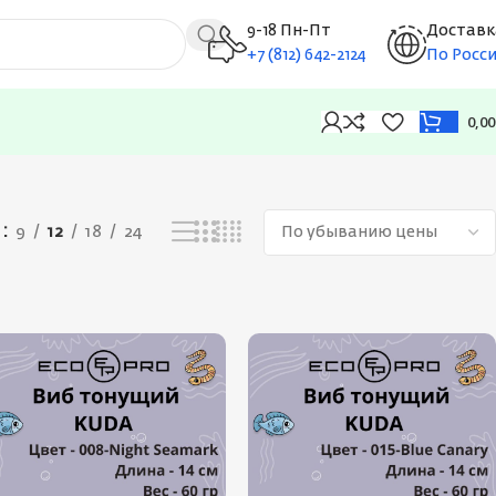
9-18 Пн-Пт
Доставк
+7 (812) 642-2124
По Росс
0,0
Отображение 1–12 из 441
ь
9
12
18
24