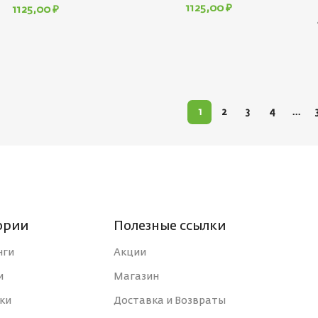
1125,00
₽
1125,00
₽
1
2
3
4
…
ории
Полезные ссылки
нги
Акции
и
Магазин
ки
Доставка и Возвраты