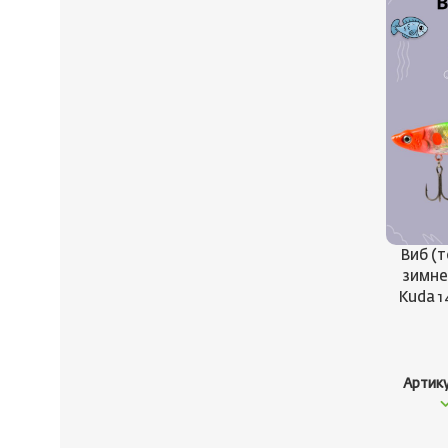
Виб (
зимн
Kuda 1
Артик