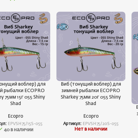
тонущий воблер) для
Виб (тонущий воблер) для
ей рыбалки ECOPRO
зимней рыбалки ECOPRO
y 75мм 15г 055 Shiny
Sharkey 75мм 20г 055 Shiny
Shad
Shad
Ecopro
Ecopro
кул:
EPVSH75/15S-055
Артикул:
EPVSH75/20S-055
Нет в наличии
40 в наличии