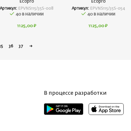
Ecopro
Ecopro
Артикул:
EPVNS115/35S-008
Артикул:
EPVNS115/35S-054
40 в наличии
40 в наличии
1125,00
₽
1125,00
₽
35
36
37
→
В процессе разработки