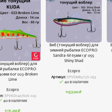
Виб (тонущий воблер) для
зимней рыбалки ECOPRO
Sandra-M 65мм 13г 055
Shiny Shad
тонущий воблер) для
ей рыбалки ECOPRO
Ecopro
40мм 60г 023-Broken
Артикул:
EPVSM65/13S-055
Lime
40 в наличии
Ecopro
1157,00
₽
ул:
EPVKD140/60S-023
40 в наличии
1171,00
₽