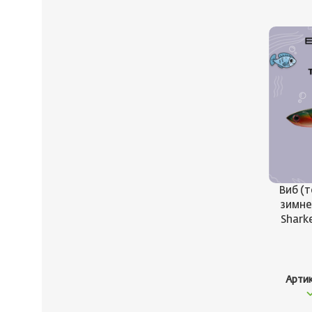
Виб (
зимн
Sharke
Арти