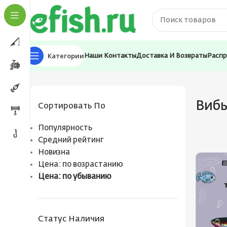
Категории
Наши Контакты
Доставка И Возвраты
Расп
Главная
Приманки
Вибы
Виб
Сортировать По
Популярность
Средний рейтинг
Новизна
Цена: по возрастанию
Цена: по убыванию
Статус Наличия