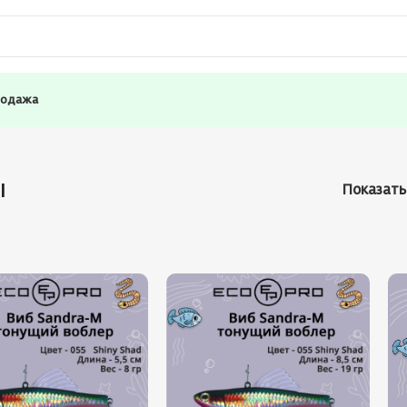
родажа
ы
Показат