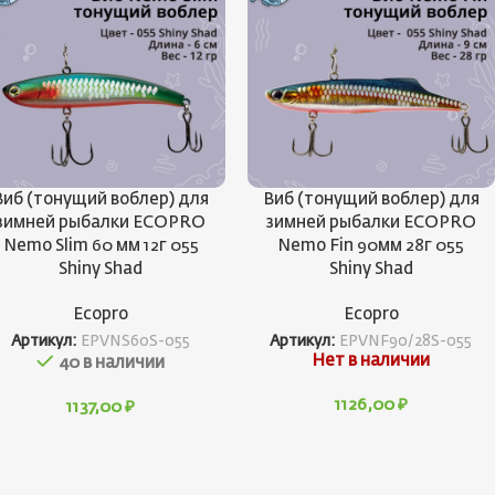
Виб (тонущий воблер) для
Виб (тонущий воблер) для
зимней рыбалки ECOPRO
зимней рыбалки ECOPRO
Nemo Slim 60 мм 12г 055
Nemo Fin 90мм 28г 055
Shiny Shad
Shiny Shad
Ecopro
Ecopro
Артикул:
EPVNS60S-055
Артикул:
EPVNF90/28S-055
Нет в наличии
40 в наличии
1126,00
₽
1137,00
₽