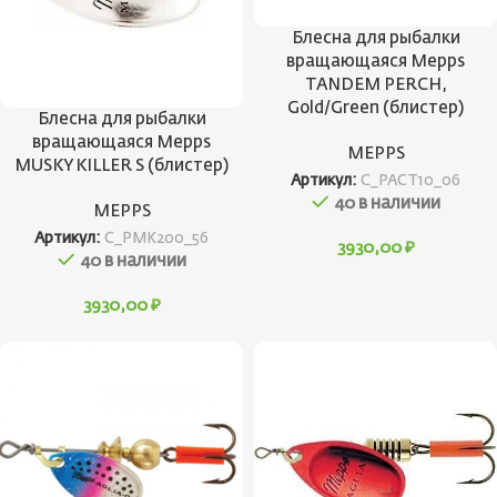
Блесна для рыбалки
вращающаяся Mepps
TANDEM PERCH,
Gold/Green (блистер)
Блесна для рыбалки
вращающаяся Mepps
MEPPS
MUSKY KILLER S (блистер)
Артикул:
C_PACT10_06
40 в наличии
MEPPS
Артикул:
C_PMK200_56
3930,00
₽
40 в наличии
3930,00
₽