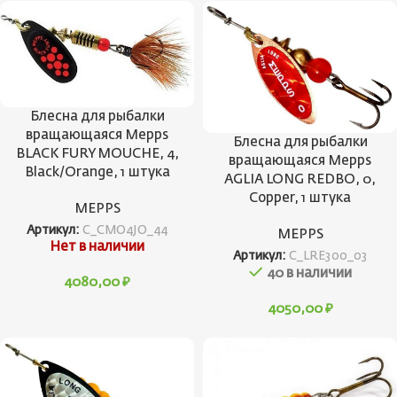
Блесна для рыбалки
вращающаяся Mepps
Блесна для рыбалки
BLACK FURY MOUCHE, 4,
вращающаяся Mepps
Black/Orange, 1 штука
AGLIA LONG REDBO, 0,
Copper, 1 штука
MEPPS
Артикул:
C_CMO4JO_44
MEPPS
Нет в наличии
Артикул:
C_LRE300_03
40 в наличии
4080,00
₽
4050,00
₽