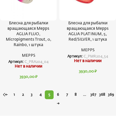
Блесна для рыбалки
Блесна для рыбалки
вращающаяся Mepps
вращающаяся Mepps
AGLIA FLUO,
AGLIA PLATINUM, 5,
Micropigments Trout, 0,
Red/SILVER, 1 штука
Rainbo, 1 штука
MEPPS
MEPPS
Артикул:
C_PMR204_54
Нет в наличии
Артикул:
C_PRA204_04
Нет в наличии
3930,00
₽
3930,00
₽
←
1
2
3
4
5
6
7
8
…
367
368
369
→