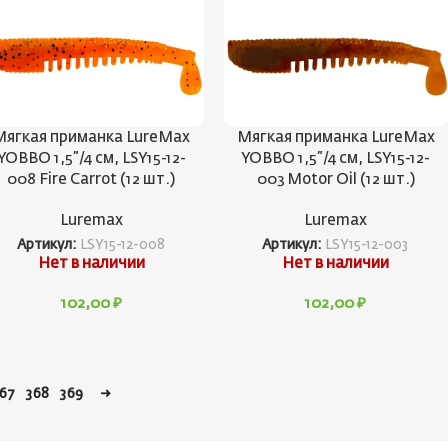
Мягкая приманка LureMax
Мягкая приманка LureMax
YOBBO 1,5”/4 см, LSY15-12-
YOBBO 1,5”/4 см, LSY15-12-
008 Fire Carrot (12 шт.)
003 Motor Oil (12 шт.)
Luremax
Luremax
Артикул:
LSY15-12-008
Артикул:
LSY15-12-003
Нет в наличии
Нет в наличии
102,00
₽
102,00
₽
67
368
369
→