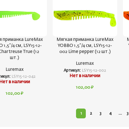
я приманка LureMax
Мягкая приманка LureMax
1,5”/4 см, LSY15-12-
YOBBO 1,5”/4 см, LSY15-12-
Chartreuse True (12
002 Lime pepper (12 шт.)
шт.)
Luremax
Luremax
Артикул:
LSY15-12-002
Нет в наличии
тикул:
LSY15-12-042
Нет в наличии
102,00
₽
102,00
₽
1
2
3
4
…
3