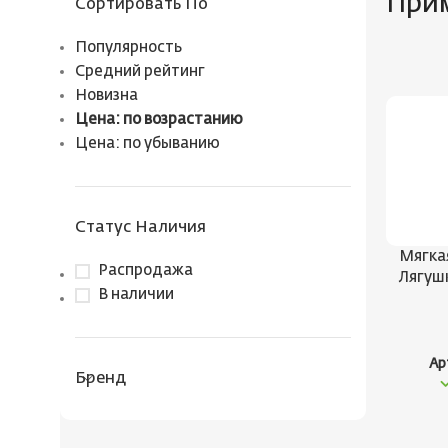
При
Сортировать По
Популярность
Средний рейтинг
Новизна
Цена: по возрастанию
Цена: по убыванию
Статус Наличия
Мягка
Распродажа
Лягушк
В наличии
Ар
Бренд