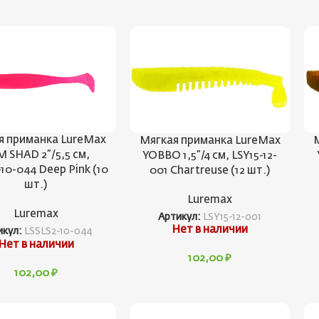
я приманка LureMax
Мягкая приманка LureMax
M SHAD 2”/5,5 см,
YOBBO 1,5”/4 см, LSY15-12-
-10-044 Deep Pink (10
001 Chartreuse (12 шт.)
шт.)
Luremax
Luremax
Артикул:
LSY15-12-001
Нет в наличии
икул:
LSSLS2-10-044
Нет в наличии
102,00
₽
102,00
₽