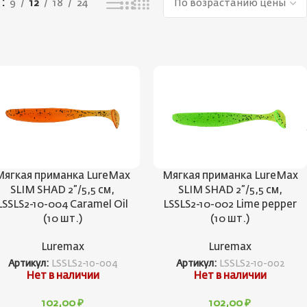
ь
9
12
18
24
Мягкая приманка LureMax
Мягкая приманка LureMax
SLIM SHAD 2”/5,5 см,
SLIM SHAD 2”/5,5 см,
LSSLS2-10-004 Caramel Oil
LSSLS2-10-002 Lime pepper
(10 шт.)
(10 шт.)
Luremax
Luremax
Артикул:
LSSLS2-10-004
Артикул:
LSSLS2-10-002
Нет в наличии
Нет в наличии
102,00
₽
102,00
₽