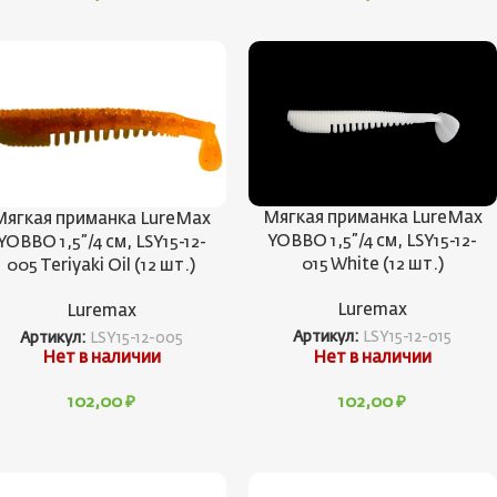
Мягкая приманка LureMax
Мягкая приманка LureMax
YOBBO 1,5”/4 см, LSY15-12-
YOBBO 1,5”/4 см, LSY15-12-
015 White (12 шт.)
005 Teriyaki Oil (12 шт.)
Luremax
Luremax
Артикул:
LSY15-12-015
Артикул:
LSY15-12-005
Нет в наличии
Нет в наличии
102,00
₽
102,00
₽