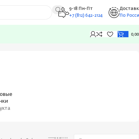
9-18 Пн-Пт
Доставк
+7 (812) 642-2124
По Росс
0,0
Отображение 1–12 из 4419
овые
нки
дукта