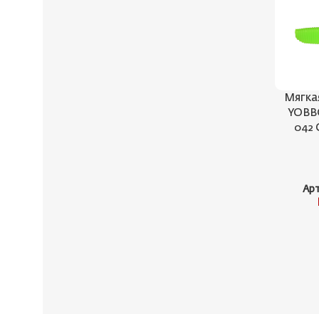
Мягка
YOBBO 
042 
Ар