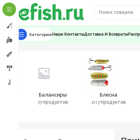
Категории
Наши Контакты
Доставка И Возвраты
Расп
Главная
Приманки
Балансиры
Блесна
77 продуктов
2117 продуктов