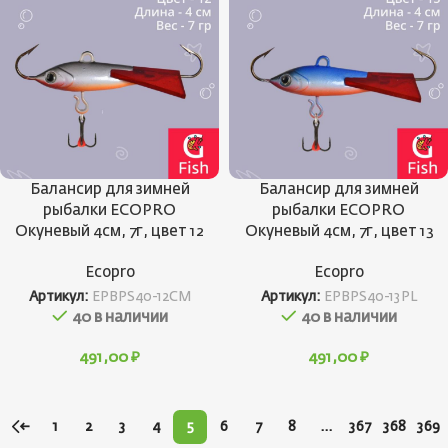
Балансир для зимней
Балансир для зимней
рыбалки ECOPRO
рыбалки ECOPRO
Окуневый 4см, 7г, цвет 12
Окуневый 4см, 7г, цвет 13
Ecopro
Ecopro
Артикул:
EPBPS40-12CM
Артикул:
EPBPS40-13PL
40 в наличии
40 в наличии
491,00
₽
491,00
₽
←
1
2
3
4
5
6
7
8
…
367
368
369