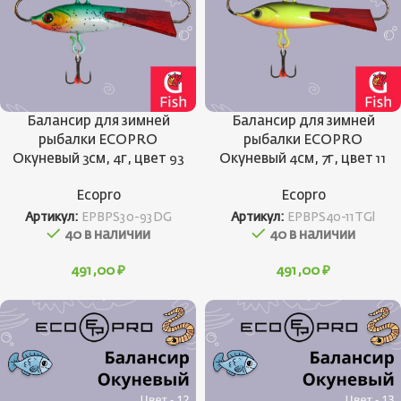
Балансир для зимней
Балансир для зимней
рыбалки ECOPRO
рыбалки ECOPRO
Окуневый 3см, 4г, цвет 93
Окуневый 4см, 7г, цвет 11
Ecopro
Ecopro
Артикул:
EPBPS30-93DG
Артикул:
EPBPS40-11TGl
40 в наличии
40 в наличии
491,00
₽
491,00
₽