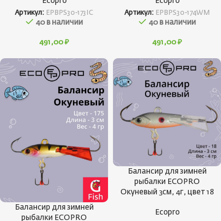
Ecopro
Ecopro
Артикул:
EPBPS30-173IC
Артикул:
EPBPS30-174WM
40 в наличии
40 в наличии
491,00
₽
491,00
₽
Балансир для зимней
рыбалки ECOPRO
Окуневый 3см, 4г, цвет 18
Балансир для зимней
Ecopro
рыбалки ECOPRO