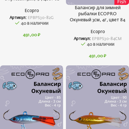
Балансир для зимней
Ecopro
рыбалки ECOPRO
Артикул:
EPBPS30-82G
Окуневый 3см, 4г, цвет 84
40 в наличии
Ecopro
491,00
₽
Артикул:
EPBPS30-84CM
40 в наличии
491,00
₽