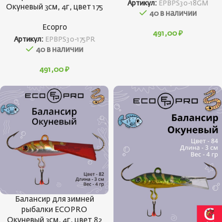
Артикул:
EPBPS30-18GM
Окуневый 3см, 4г, цвет 175
40 в наличии
Ecopro
491,00
₽
Артикул:
EPBPS30-175PR
40 в наличии
491,00
₽
Балансир для зимней
рыбалки ECOPRO
Окуневый 3см, 4г, цвет 82