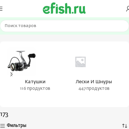
Главная
Товар Цвет балансира
173
Катушки
Лески И Шнуры
116 продуктов
447 продуктов
173
Фильтры