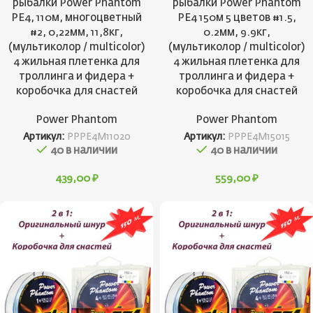
рыбалки Power Phantom
рыбалки Power Phantom
PE4, 110м, многоцветный
PE4 150м 5 цветов #1.5,
#2, 0,22мм, 11,8кг,
0.2мм, 9.9кг,
(мультиколор / multicolor)
(мультиколор / multicolor)
4 жильная плетенка для
4 жильная плетенка для
троллинга и фидера +
троллинга и фидера +
коробочка для снастей
коробочка для снастей
Power Phantom
Power Phantom
Артикул:
PPPE4M11020
Артикул:
PPPE4M15015
40 в наличии
40 в наличии
439,00
₽
559,00
₽