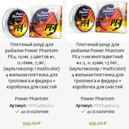
Плетеный шнур для
Плетеный шнур для
рыбалки Power Phantom
рыбалки Power Phantom
PE4, 150м, 5 цветов #1,
PE4 110м многоцветный
0,16мм, 7,7кг,
#2.5, 0.25мм, 13.6кг,
(мультиколор / multicolor)
(мультиколор / multicolor)
4 жильная плетенка для
4 жильная плетенка для
троллинга и фидера +
троллинга и фидера +
коробочка для снастей
коробочка для снастей
Power Phantom
Power Phantom
Артикул:
PPPE4M15010
Артикул:
PPPE4M11025
40 в наличии
40 в наличии
559,00
₽
439,00
₽