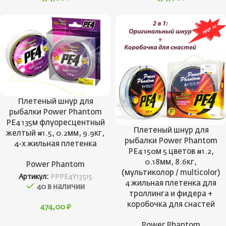
Плетеный шнур для
рыбалки Power Phantom
PE4 135м флуоресцентный
Плетеный шнур для
желтый #1.5, 0.2мм, 9.9кг,
рыбалки Power Phantom
4-х жильная плетенка
PE4 150м 5 цветов #1.2,
0.18мм, 8.6кг,
Power Phantom
(мультиколор / multicolor)
Артикул:
PPPE4Y13515
4 жильная плетенка для
40 в наличии
троллинга и фидера +
коробочка для снастей
474,00
₽
Power Phantom