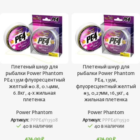
Плетеный шнур для
Плетеный шнур для
рыбалки Power Phantom
рыбалки Power Phantom
PE4 135м флуоресцентный
PE4, 135м,
желтый #0.8, 0.14мм,
флуоресцентный желтый
6.8кг, 4-х жильная
#3, 0,27мм, 16,3кг, 4
плетенка
жильная плетенка
Power Phantom
Power Phantom
Артикул:
PPPE4Y13508
Артикул:
PPPE4Y13530
40 в наличии
40 в наличии
474,00
₽
474,00
₽