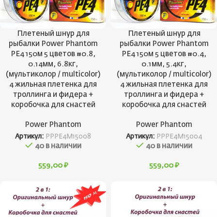
Плетеный шнур для
Плетеный шнур для
рыбалки Power Phantom
рыбалки Power Phantom
PE4 150м 5 цветов #0.8,
PE4 150м 5 цветов #0.4,
0.14мм, 6.8кг,
0.1мм, 5.4кг,
(мультиколор / multicolor)
(мультиколор / multicolor)
4 жильная плетенка для
4 жильная плетенка для
троллинга и фидера +
троллинга и фидера +
коробочка для снастей
коробочка для снастей
Power Phantom
Power Phantom
Артикул:
PPPE4M15008
Артикул:
PPPE4M15004
40 в наличии
40 в наличии
559,00
₽
559,00
₽