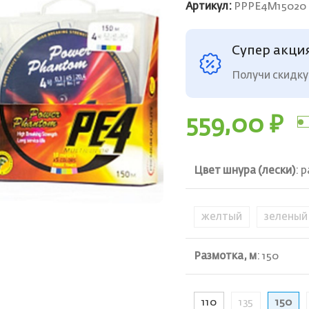
Артикул:
PPPE4M15020
Супер акци
Получи скидку
559,00
₽
Цвет шнура (лески)
:
р
желтый
зеленый
ть
Размотка, м
:
150
110
135
150