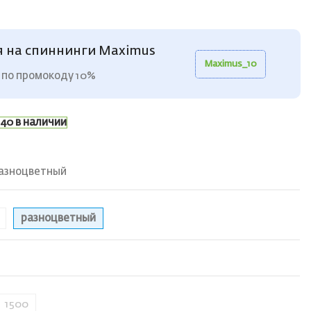
я на спиннинги Maximus
Maximus_10
 по промокоду 10%
40 в наличии
азноцветный
разноцветный
1500