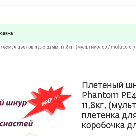
родажа
0м, 5 цветов #2, 0,22мм, 11,8кг, (мультиколор / multicolor
Плетеный шн
Phantom PE4,
11,8кг, (муль
плетенка для
коробочка д