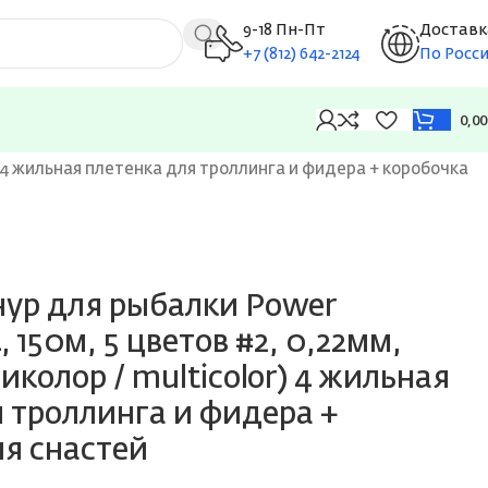
9-18 Пн-Пт
Доставк
+7 (812) 642-2124
По Росс
0,0
) 4 жильная плетенка для троллинга и фидера + коробочка
ур для рыбалки Power
 150м, 5 цветов #2, 0,22мм,
тиколор / multicolor) 4 жильная
 троллинга и фидера +
ля снастей