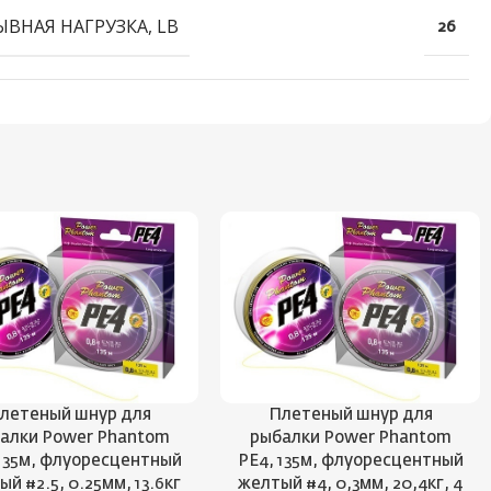
ЫВНАЯ НАГРУЗКА, LB
26
летеный шнур для
Плетеный шнур для
алки Power Phantom
рыбалки Power Phantom
 135м, флуоресцентный
PE4, 135м, флуоресцентный
й #2.5, 0.25мм, 13.6кг
желтый #4, 0,3мм, 20,4кг, 4