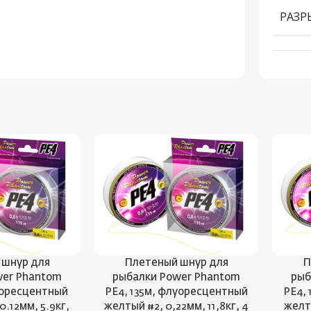
РАЗР
 шнур для
Плетеный шнур для
П
wer Phantom
рыбалки Power Phantom
рыб
уоресцентный
PE4, 135м, флуоресцентный
PE4,
0.12мм, 5.9кг,
желтый #2, 0,22мм, 11,8кг, 4
желты