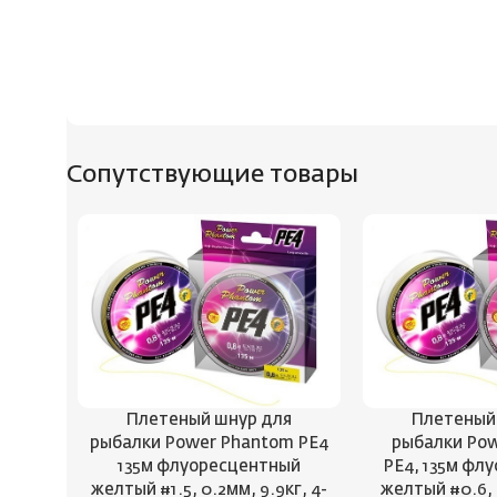
Сопутствующие товары
Плетеный шнур для
Плетеный
рыбалки Power Phantom PE4
рыбалки Po
135м флуоресцентный
PE4, 135м фл
желтый #1.5, 0.2мм, 9.9кг, 4-
желтый #0.6, 