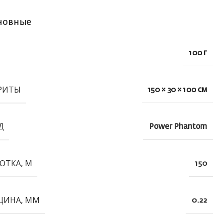
новные
100 г
РИТЫ
150 × 30 × 100 см
Д
Power Phantom
ОТКА, М
150
ЩИНА, ММ
0.22