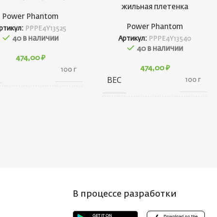
жильная плетенка
Power Phantom
Power Phantom
ртикул:
PPPE4Y13525
40 в наличии
Артикул:
PPPE4Y13540
40 в наличии
474,00
₽
474,00
₽
100 г
ВЕС
100 г
150 × 30 ×
АРИТЫ
100 см
150 × 30 ×
ГАБАРИТЫ
100 см
НД
Power Phantom
БРЕНД
Power Phantom
МОТКА, М
135
РАЗМОТКА, М
135
В процессе разработки
ЩИНА, ММ
0.25
ТОЛЩИНА, ММ
0.3