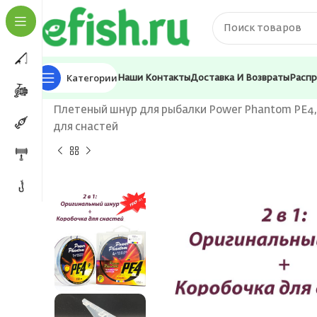
Категории
Наши Контакты
Доставка И Возвраты
Расп
Главная
Лески и шнуры
Шнуры
Плетеный шнур для рыбалки Power Phantom PE4, 15
для снастей