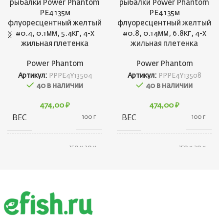
рыбалки Power Phantom
рыбалки Power Phantom
PE4 135м
PE4 135м
флуоресцентный желтый
флуоресцентный желтый
#0.4, 0.1мм, 5.4кг, 4-х
#0.8, 0.14мм, 6.8кг, 4-х
жильная плетенка
жильная плетенка
Power Phantom
Power Phantom
Артикул:
PPPE4Y13504
Артикул:
PPPE4Y13508
40 в наличии
40 в наличии
474,00
₽
474,00
₽
ВЕС
ВЕС
100 г
100 г
150 × 30 ×
150 × 30 ×
ГАБАРИТЫ
ГАБАРИТЫ
100 см
100 см
БРЕНД
БРЕНД
Power Phantom
Power Phantom
РАЗМОТКА, М
РАЗМОТКА, М
135
135