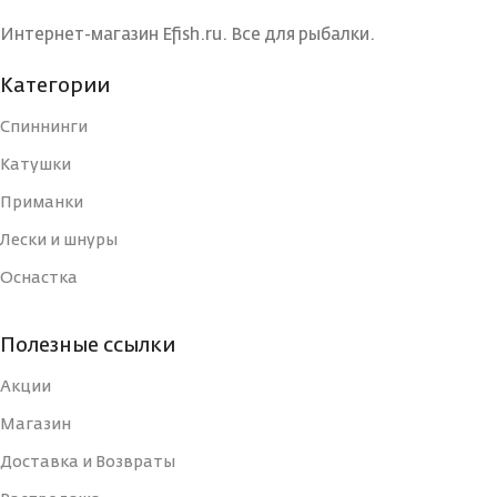
Интернет-магазин Efish.ru. Все для рыбалки.
ТОЛЩИНА, ММ
ТОЛЩИНА, ММ
0.1
0.14
Категории
Спиннинги
ЦВЕТ
ЦВЕТ
ШНУРА
ШНУРА
Катушки
желтый
желтый
(ЛЕСКИ)
(ЛЕСКИ)
Приманки
Лески и шнуры
ДИАМЕТР, #PE
ДИАМЕТР, #PE
0.4
0.8
Оснастка
КОЛИЧЕСТВО
КОЛИЧЕСТВО
Полезные ссылки
4
4
НИТЕЙ
НИТЕЙ
Акции
Магазин
УПАКОВКА
УПАКОВКА
Коробка
Коробка
Доставка и Возвраты