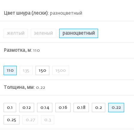
Цвет шнура (лески)
:
разноцветный
желтый
зеленый
разноцветный
Размотка, м
:
110
110
135
150
1500
Толщина, мм
:
0.22
0.1
0.12
0.14
0.16
0.18
0.2
0.22
0.25
0.27
0.3