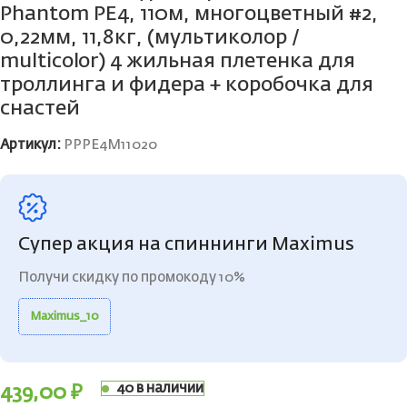
Phantom PE4, 110м, многоцветный #2,
0,22мм, 11,8кг, (мультиколор /
multicolor) 4 жильная плетенка для
троллинга и фидера + коробочка для
снастей
Артикул:
PPPE4M11020
Супер акция на спиннинги Maximus
Получи скидку по промокоду 10%
Maximus_10
40 в наличии
439,00
₽