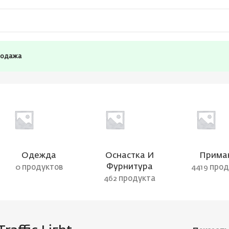
родажа
Одежда
Оснастка И
Прима
Фурнитура
0 продуктов
4419 про
462 продукта