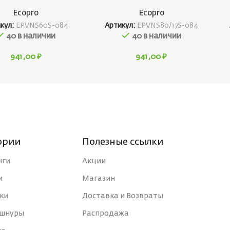
Ecopro
Ecopro
кул:
EPVNS60S-084
Артикул:
EPVNS80/17S-084
40 в наличии
40 в наличии
941,00
₽
941,00
₽
ории
Полезные ссылки
нги
Акции
и
Магазин
ки
Доставка и Возвраты
 шнуры
Распродажа