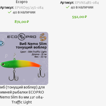
Ecopro
Артикул:
EPVNS48S-084
40 в наличии
Артикул:
EPVKD95/25S-084
40 в наличии
592,00
₽
872,00
₽
Виб (тонущий воблер) для
зимней рыбалки ECOPRO
Nemo Slim 80 мм 22г 084-
Traffic Light