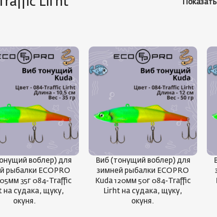
raffic Liгht
Показат
тонущий воблер) для
Виб (тонущий воблер) для
ей рыбалки ECOPRO
зимней рыбалки ECOPRO
05мм 35г 084-Traffic
Kuda 120мм 50г 084-Traffic
t на судака, щуку,
Liгht на судака, щуку,
окуня.
окуня.