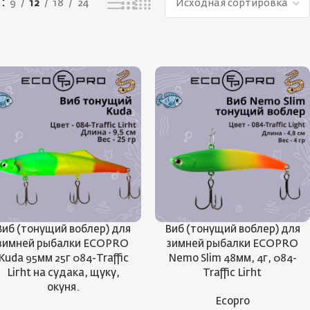
ь
9
12
18
24
Виб (тонущий воблер) для
Виб (тонущий воблер) для
зимней рыбалки ECOPRO
зимней рыбалки ECOPRO
Kuda 95мм 25г 084-Traffic
Nemo Slim 48мм, 4г, 084-
Liгht на судака, щуку,
Traffic Liгht
окуня.
Ecopro