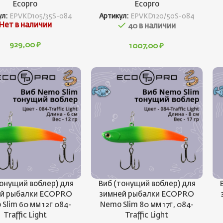
Ecopro
Ecopro
ул:
EPVKD105/35S-084
Артикул:
EPVKD120/50S-084
Нет в наличии
40 в наличии
929,00
₽
1007,00
₽
тонущий воблер) для
Виб (тонущий воблер) для
ей рыбалки ECOPRO
зимней рыбалки ECOPRO
Slim 60 мм 12г 084-
Nemo Slim 80 мм 17г, 084-
Traffic Light
Traffic Light