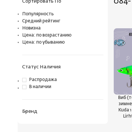
084-T
Сортировать По
Популярность
Средний рейтинг
Новизна
Цена: по возрастанию
Цена: по убыванию
Статус Наличия
Распродажа
В наличии
Виб (
зимн
Kuda 1
Бренд
Liгh