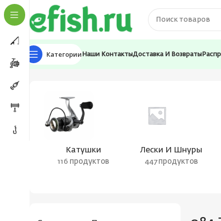
Категории
Наши Контакты
Доставка И Возвраты
Расп
Главная
Товар Цвет воблера
084-Traffic Liгht
Катушки
Лески И Шнуры
116 продуктов
447 продуктов