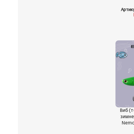
Артик
Виб (
зимн
Nemo 