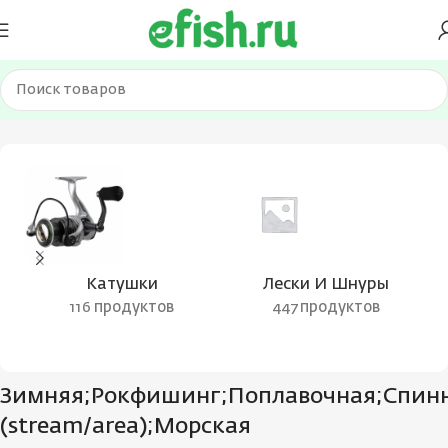
;Поплавочная;Спиннинг;Форелевая (stream/area);Морская
Катушки
Лески И Шнуры
116 продуктов
447 продуктов
Зимняя;Рокфишинг;Поплавочная;Спин
(stream/area);Морская