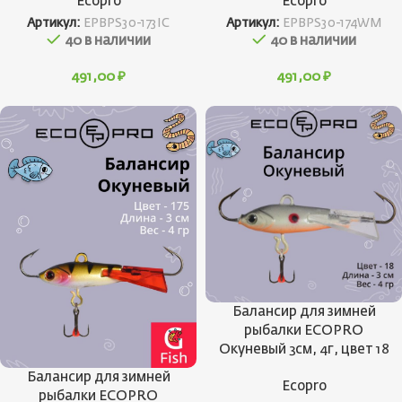
Ecopro
Ecopro
Артикул:
EPBPS30-173IC
Артикул:
EPBPS30-174WM
40 в наличии
40 в наличии
491,00
₽
491,00
₽
Балансир для зимней
рыбалки ECOPRO
Окуневый 3см, 4г, цвет 18
Балансир для зимней
Ecopro
рыбалки ECOPRO