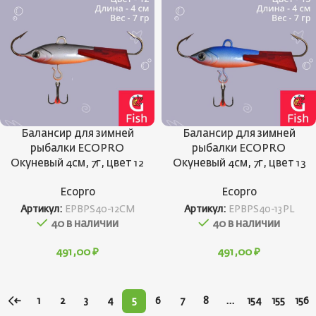
Балансир для зимней
Балансир для зимней
рыбалки ECOPRO
рыбалки ECOPRO
Окуневый 4см, 7г, цвет 12
Окуневый 4см, 7г, цвет 13
Ecopro
Ecopro
Артикул:
EPBPS40-12CM
Артикул:
EPBPS40-13PL
40 в наличии
40 в наличии
491,00
₽
491,00
₽
←
1
2
3
4
5
6
7
8
…
154
155
156