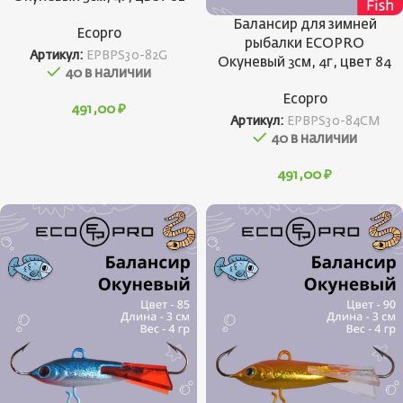
Балансир для зимней
Ecopro
рыбалки ECOPRO
Артикул:
EPBPS30-82G
Окуневый 3см, 4г, цвет 84
40 в наличии
Ecopro
491,00
₽
Артикул:
EPBPS30-84CM
40 в наличии
491,00
₽