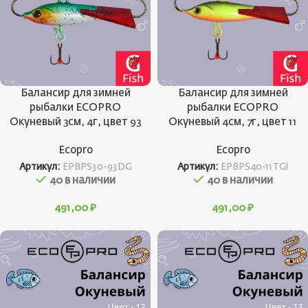
Балансир для зимней
Балансир для зимней
рыбалки ECOPRO
рыбалки ECOPRO
Окуневый 3см, 4г, цвет 93
Окуневый 4см, 7г, цвет 11
Ecopro
Ecopro
Артикул:
EPBPS30-93DG
Артикул:
EPBPS40-11TGl
40 в наличии
40 в наличии
491,00
₽
491,00
₽