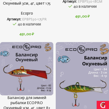
Артикул:
EPBPS30-18GM
Окуневый 3см, 4г, цвет 175
40 в наличии
Ecopro
491,00
₽
Артикул:
EPBPS30-175PR
40 в наличии
491,00
₽
Балансир для зимней
рыбалки ECOPRO
Окуневый 3см, 4г, цвет 82