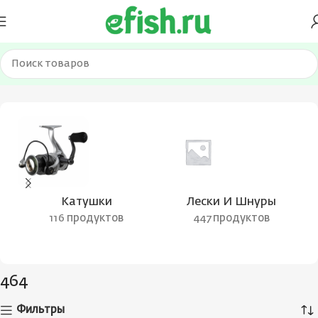
Главная
Товар Вес удилища
464
Катушки
Лески И Шнуры
116 продуктов
447 продуктов
464
Фильтры