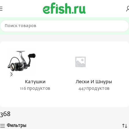
Главная
Товар Вес удилища
368
Катушки
Лески И Шнуры
116 продуктов
447 продуктов
368
Фильтры