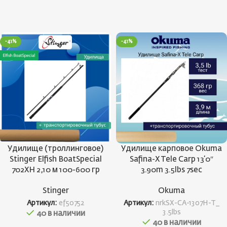
-41%
-41%
Удилище карповое Okuma
Удилище (троллинговое)
Safina-X Tele Carp 13’0″
Stinger Elfish BoatSpecial
3.90m 3.5lbs 7sec
702XH 2,10 м 100-600 гр
Okuma
Stinger
Артикул:
nrkSX-CA-1307H-T_
Артикул:
ef50752
3.5lbs
40 в наличии
40 в наличии