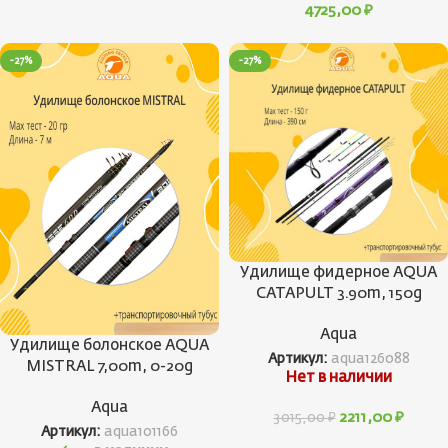
4725,00
₽
-27%
-27%
Удилище фидерное AQUA
CATAPULT 3.90m, 150g
Aqua
Удилище болонское AQUA
Артикул:
aqua126088
MISTRAL 7,00m, 0-20g
Нет в наличии
Aqua
2211,00
₽
3015,00
₽
Артикул:
aqua101166