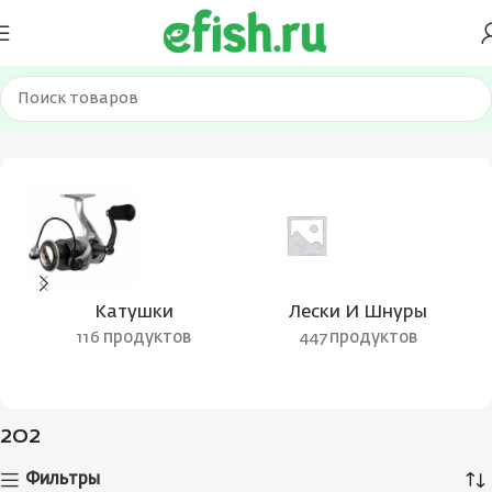
Главная
Товар Вес удилища
202
Катушки
Лески И Шнуры
116 продуктов
447 продуктов
202
Фильтры