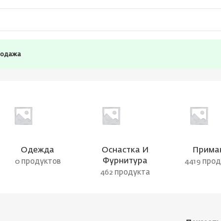
родажа
Одежда
Оснастка И
Прима
Фурнитура
0 продуктов
4419 про
462 продукта