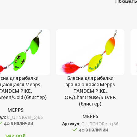
Показат
Блесна для рыбалки
сна для рыбалки
вращающаяся Mepps
щающаяся Mepps
TANDEM PIKE,
TANDEM PIKE,
OR/Chartreuse/SILVER
Green/Gold (блистер)
(блистер)
MEPPS
MEPPS
ул:
C_UTNRVE1_2366
40 в наличии
Артикул:
C_UTCHOR2_2366
40 в наличии
1412,00
₽