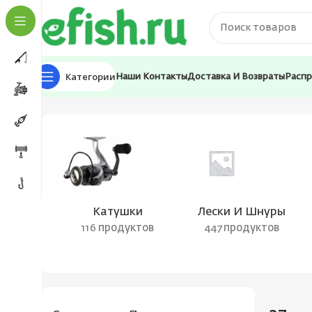
Категории
Наши Контакты
Доставка И Возвраты
Расп
Главная
Товар Вес приманки
27
Катушки
Лески И Шнуры
116 продуктов
447 продуктов