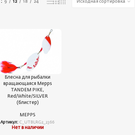
ь
9
12
18
24
Блесна для рыбалки
вращающаяся Mepps
TANDEM PIKE,
Red/White/SILVER
(блистер)
MEPPS
Артикул:
C_UTBLRG2_2366
Нет в наличии