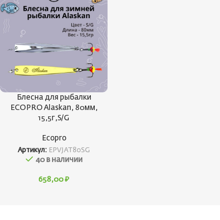
Блесна для рыбалки
ECOPRO Alaskan, 80мм,
15,5г,S/G
Ecopro
Артикул:
EPVJAT80SG
40 в наличии
658,00
₽