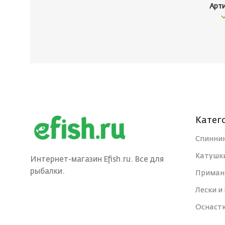
Арт
Катег
Спинни
Катушк
Интернет-магазин Efish.ru. Все для
рыбалки.
Приман
Лески и
Оснаст