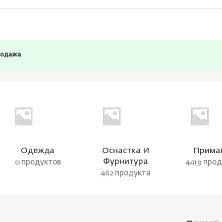
родажа
Одежда
Оснастка И
Прима
Фурнитура
0 продуктов
4419 про
462 продукта