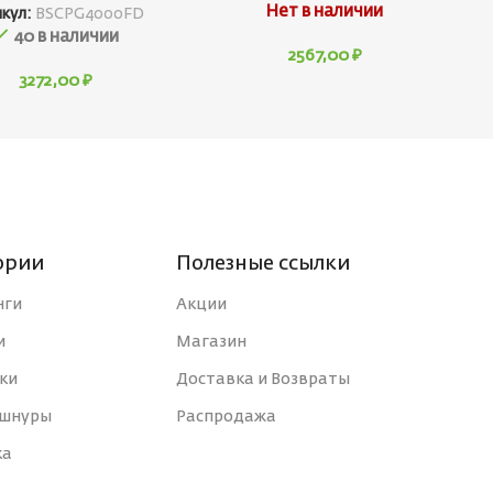
Нет в наличии
икул:
BSCPG4000FD
40 в наличии
2567,00
₽
3272,00
₽
ории
Полезные ссылки
нги
Акции
и
Магазин
ки
Доставка и Возвраты
 шнуры
Распродажа
ка