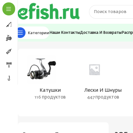
Категории
Наши Контакты
Доставка И Возвраты
Расп
Главная
Товар Вес катушки
305
Катушки
Лески И Шнуры
116 продуктов
447 продуктов