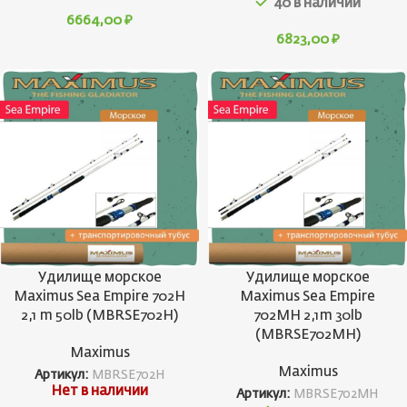
40 в наличии
6664,00
₽
6823,00
₽
Удилище морское
Удилище морское
Maximus Sea Empire 702H
Maximus Sea Empire
2,1 m 50lb (MBRSE702H)
702MH 2,1m 30lb
(MBRSE702MH)
Maximus
Maximus
Артикул:
MBRSE702H
Нет в наличии
Артикул:
MBRSE702MH