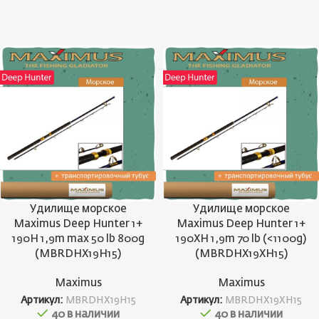
Удилище морское
Удилище морское
Maximus Deep Hunter 1+
Maximus Deep Hunter 1+
190H 1,9m max 50 lb 800g
190XH 1,9m 70 lb (<1100g)
(MBRDHX19H15)
(MBRDHX19XH15)
Maximus
Maximus
Артикул:
MBRDHX19H15
Артикул:
MBRDHX19XH15
40 в наличии
40 в наличии