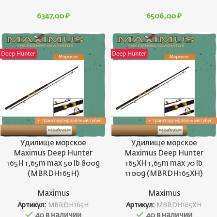
6347,00
₽
6506,00
₽
Удилище морское
Удилище морское
Maximus Deep Hunter
Maximus Deep Hunter
165H 1,65m max 50 lb 800g
165XH 1,65m max 70 lb
(MBRDH165H)
1100g (MBRDH165XH)
Maximus
Maximus
Артикул:
MBRDH165H
Артикул:
MBRDH165XH
40 в наличии
40 в наличии