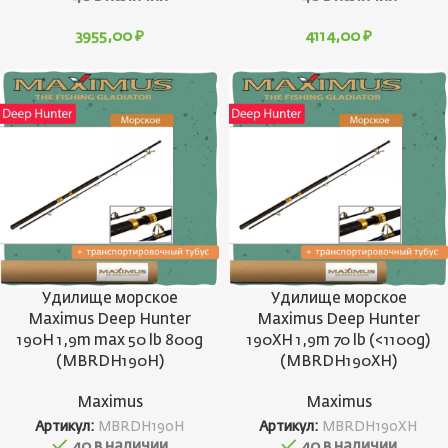
3955,00
₽
4114,00
₽
Удилище морское
Удилище морское
Maximus Deep Hunter
Maximus Deep Hunter
190H 1,9m max 50 lb 800g
190XH 1,9m 70 lb (<1100g)
(MBRDH190H)
(MBRDH190XH)
Maximus
Maximus
Артикул:
MBRDH190H
Артикул:
MBRDH190XH
40 в наличии
40 в наличии