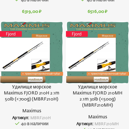
40 в наличии
40 в наличии
6319,00
₽
6516,00
₽
Удилище морское
Удилище морское
Maximus FJORD 210H 2.1m
Maximus FJORD 210MH
50lb (<700g) (MBRF210H)
2.1m 30lb (<500g)
(MBRF210MH)
Maximus
Maximus
Артикул:
MBRF210H
40 в наличии
Артикул:
MBRF210MH