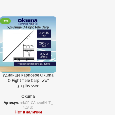
-41%
Удилище карповое Okuma
C-Fight Tele Carp 12’0″
3.25lbs 6sec
Okuma
Артикул:
nrkCF-CA-1206H-T_
3.25Lb
Нет в наличии