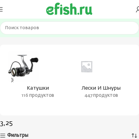
Главная
Товар Тест (гр.)
3,25
Катушки
Лески И Шнуры
116 продуктов
447 продуктов
3,25
Фильтры