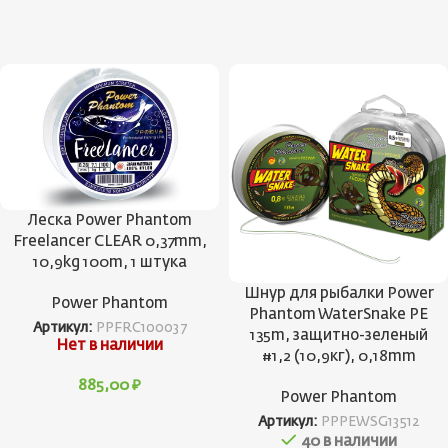
Леска Power Phantom
Freelancer CLEAR 0,37mm,
10,9kg 100m, 1 штука
Шнур для рыбалки Power
Power Phantom
Phantom WaterSnake PE
Артикул:
PPFRC100037
135m, защитно-зеленый
Нет в наличии
#1,2 (10,9кг), 0,18mm
885,00
₽
Power Phantom
Артикул:
PPPEWSG13512
40 в наличии