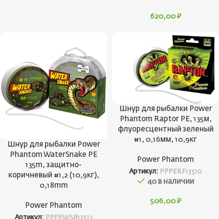
620,00
₽
Шнур для рыбалки Power
Phantom Raptor PE, 135м,
флуоресцентный зеленый
#1, 0,16мм, 10,9кг
Шнур для рыбалки Power
Phantom WaterSnake PE
Power Phantom
135m, защитно-
Артикул:
PPPERF13510
коричневый #1,2 (10,9кг),
40 в наличии
0,18mm
506,00
₽
Power Phantom
Артикул:
PPPEWSB13512