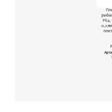
Пл
рыба
PE4,
0,27м
плет
Арт