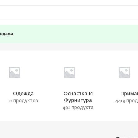
родажа
Одежда
Оснастка И
Прима
Фурнитура
0 продуктов
4419 про
462 продукта