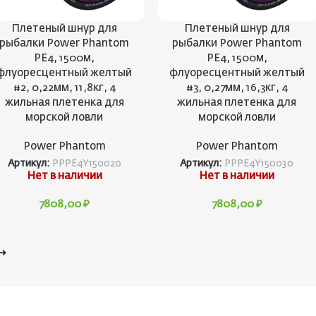
Плетеный шнур для
Плетеный шнур для
рыбалки Power Phantom
рыбалки Power Phantom
PE4, 1500м,
PE4, 1500м,
флуоресцентный желтый
флуоресцентный желтый
#2, 0,22мм, 11,8кг, 4
#3, 0,27мм, 16,3кг, 4
жильная плетенка для
жильная плетенка для
морской ловли
морской ловли
Power Phantom
Power Phantom
Артикул:
PPPE4Y150020
Артикул:
PPPE4Y150030
Нет в наличии
Нет в наличии
7808,00
₽
7808,00
₽
→