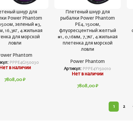
етеный шнур для
Плетеный шнур для
лки Power Phantom
рыбалки Power Phantom
 1500м, зеленый #3,
PE4, 1500м,
м, 16,3кг, 4 жильная
флуоресцентный желтый
енка для морской
#1, 0,16мм, 7,7кг, 4 жильная
ловли
плетенка для морской
ловли
Power Phantom
Power Phantom
икул:
PPPE4G150030
Нет в наличии
Артикул:
PPPE4Y150010
Нет в наличии
7808,00
₽
7808,00
₽
1
2