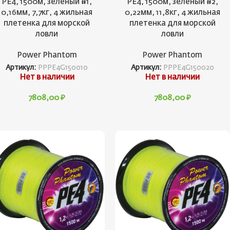
PE4, 1500м, зеленый #1,
PE4, 1500м, зеленый #2,
0,16мм, 7,7кг, 4 жильная
0,22мм, 11,8кг, 4 жильная
плетенка для морской
плетенка для морской
ловли
ловли
Power Phantom
Power Phantom
Артикул:
PPPE4G150010
Артикул:
PPPE4G150020
Нет в наличии
Нет в наличии
7808,00
₽
7808,00
₽