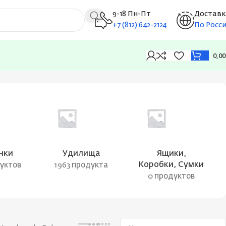
9-18 Пн-Пт
Доставк
+7 (812) 642-2124
По Росс
0,0
Отображение 1–12 из 15
нки
Удилища
Ящики,
Коробки, Сумки
дуктов
1963 продукта
0 продуктов