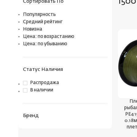
1500
Сортировать По
Популярность
Средний рейтинг
Новизна
Цена: по возрастанию
Цена: по убыванию
Статус Наличия
Распродажа
В наличии
Пл
рыба
PE4 1
Бренд
0.18м
плет