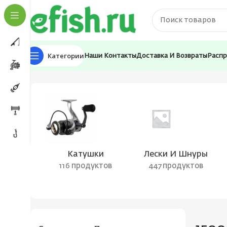
Категории
Наши Контакты
Доставка И Возвраты
Расп
Главная
Товар Размотка, м
1500
Катушки
Лески И Шнуры
116 продуктов
447 продуктов