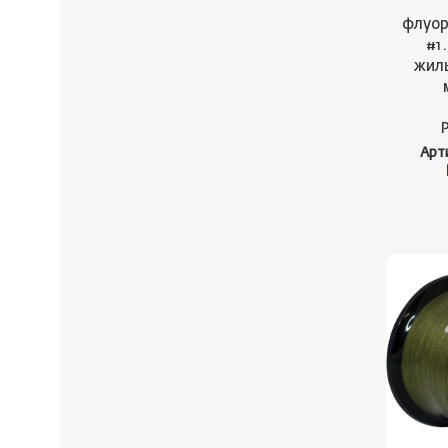
флуор
#1.
жиль
Арт