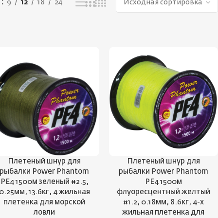
ь
9
12
18
24
Плетеный шнур для
Плетеный шнур для
рыбалки Power Phantom
рыбалки Power Phantom
PE4 1500м зеленый #2.5,
PE4 1500м
0.25мм, 13.6кг, 4 жильная
флуоресцентный желтый
плетенка для морской
#1.2, 0.18мм, 8.6кг, 4-х
ловли
жильная плетенка для