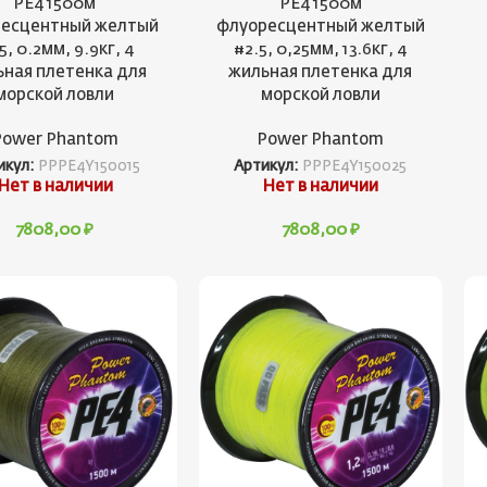
PE4 1500м
PE4 1500м
есцентный желтый
флуоресцентный желтый
5, 0.2мм, 9.9кг, 4
#2.5, 0,25мм, 13.6кг, 4
ная плетенка для
жильная плетенка для
морской ловли
морской ловли
Power Phantom
Power Phantom
икул:
PPPE4Y150015
Артикул:
PPPE4Y150025
Нет в наличии
Нет в наличии
7808,00
₽
7808,00
₽