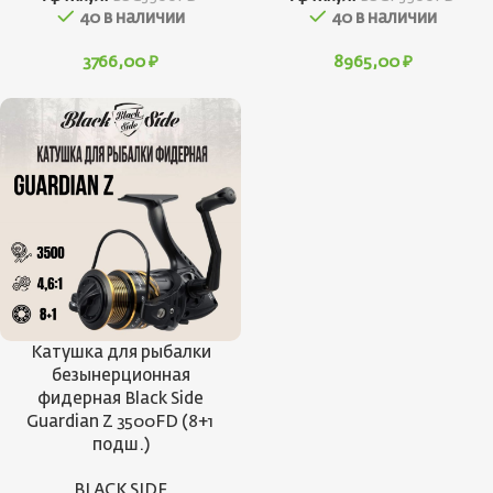
40 в наличии
40 в наличии
3766,00
₽
8965,00
₽
Катушка для рыбалки
безынерционная
фидерная Black Side
Guardian Z 3500FD (8+1
подш.)
BLACK SIDE