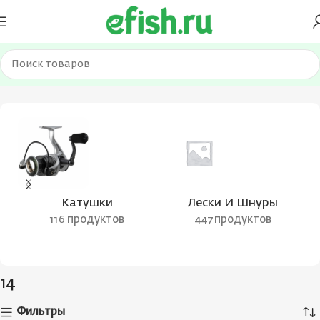
Главная
Товар Размер крючка, N
14
Страница 6
Катушки
Лески И Шнуры
116 продуктов
447 продуктов
14
Фильтры