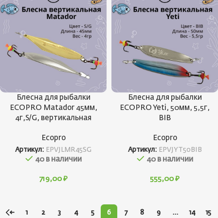
Блесна для рыбалки
Блесна для рыбалки
ECOPRO Matador 45мм,
ECOPRO Yeti, 50мм, 5,5г,
4г,S/G, вертикальная
BIB
Ecopro
Ecopro
Артикул:
EPVJLMR45SG
Артикул:
EPVJYT50BIB
40 в наличии
40 в наличии
719,00
₽
555,00
₽
←
1
2
3
4
5
6
7
8
9
…
14
15