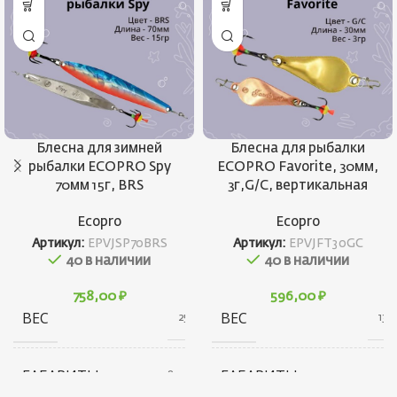
Блесна для зимней
Блесна для рыбалки
рыбалки ECOPRO Spy
ECOPRO Favorite, 30мм,
70мм 15г, BRS
3г,G/C, вертикальная
Ecopro
Ecopro
Артикул:
EPVJSP70BRS
Артикул:
EPVJFT30GC
40 в наличии
40 в наличии
758,00
₽
596,00
₽
ВЕС
ВЕС
25 г
13 г
ГАБАРИТЫ
ГАБАРИТЫ
20 × 20 × 80 см
20 × 20 × 40 см