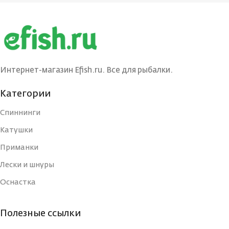
БРЕНД
БРЕНД
Ecopro
Ecopro
ВЕС ПРИМАНКИ
ВЕС ПРИМАНКИ
15
3
Интернет-магазин Efish.ru. Все для рыбалки.
ЦВЕТ БЛЕСНЫ
ЦВЕТ БЛЕСНЫ
BRS
G/C
Категории
Спиннинги
ДЛИНА, СМ
ДЛИНА, СМ
7
3
Катушки
Приманки
ТИП
ТИП
Блесна
Блесна
Лески и шнуры
Оснастка
УПАКОВКА
УПАКОВКА
Блистер
Блистер
Полезные ссылки
СТРАНА-
СТРАНА-
Россия
Россия