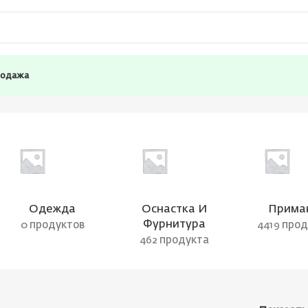
родажа
Одежда
Оснастка И
Прима
Фурнитура
0 продуктов
4419 про
462 продукта