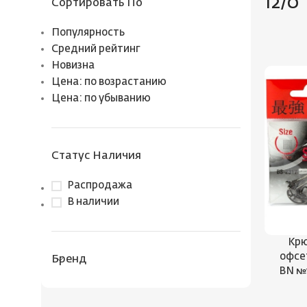
12/0
Сортировать По
Популярность
Средний рейтинг
Новизна
Цена: по возрастанию
Цена: по убыванию
Статус Наличия
Распродажа
В наличии
Крю
офсет
Бренд
BN №1