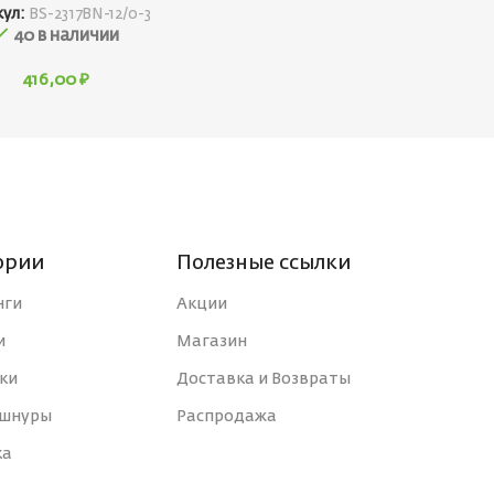
кул:
BS-2317BN-12/0-3
40 в наличии
416,00
₽
ории
Полезные ссылки
нги
Акции
и
Магазин
ки
Доставка и Возвраты
 шнуры
Распродажа
ка