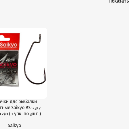
Показат
чки для рыбалки
ные Saikyo BS-2317
2/0 ( 1 упк. по 3шт.)
Saikyo