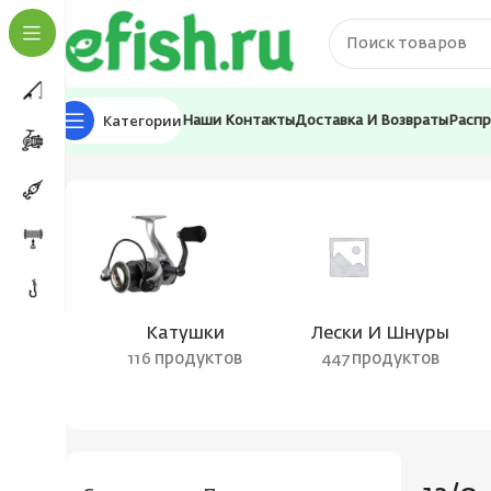
Категории
Наши Контакты
Доставка И Возвраты
Расп
Главная
Товар Размер крючка, N
12/0
Катушки
Лески И Шнуры
116 продуктов
447 продуктов