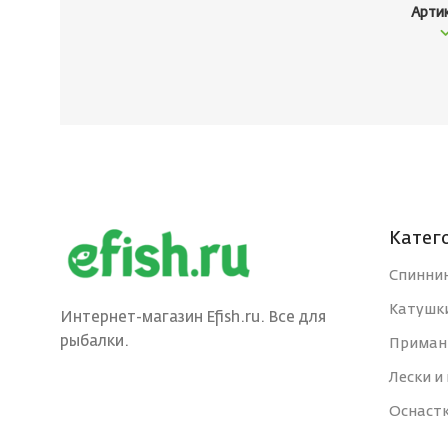
Арти
Катег
Спинни
Катушк
Интернет-магазин Efish.ru. Все для
рыбалки.
Приман
Лески и
Оснаст