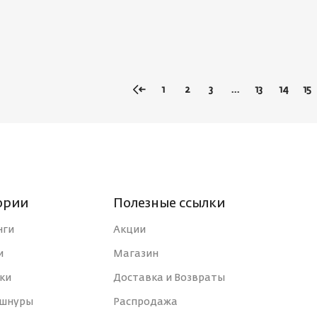
←
1
2
3
…
13
14
15
ории
Полезные ссылки
нги
Акции
и
Магазин
ки
Доставка и Возвраты
 шнуры
Распродажа