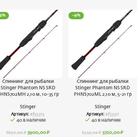
41%
-41%
Спиннинг для рыбалки
Спиннинг для рыбалки
Stinger Phantom NS SRD
Stinger Phantom NS SRD
HNS702MH 2,10 м, 10-35 гр
PHNS702ML 2,10 м, 5-21 гр
Stinger
Stinger
Артикул:
ef53313
Артикул:
ef53311
40 в наличии
40 в наличии
3900,00
₽
3720,00
₽
6630,00
₽
6324,00
₽