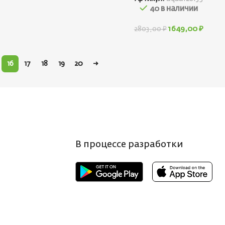
40 в наличии
1649,00
₽
2803,00
₽
16
17
18
19
20
→
В процессе разработки