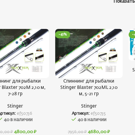
Показат
-41%
-
S
нинг для рыбалки
Спиннинг для рыбалки
 Blaxter 702M 2,10 м,
Stinger Blaxter 702ML 2,10
7-28 гр
м, 5-21 гр
Stinger
Stinger
Артикул:
ef50736
Артикул:
ef50735
40 в наличии
40 в наличии
4800,00
₽
4680,00
₽
60,00
₽
7956,00
₽