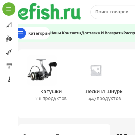
Категории
Наши Контакты
Доставка И Возвраты
Расп
Главная
Товар Рабочая длина (см)
210
Страница 1
Катушки
Лески И Шнуры
116 продуктов
447 продуктов