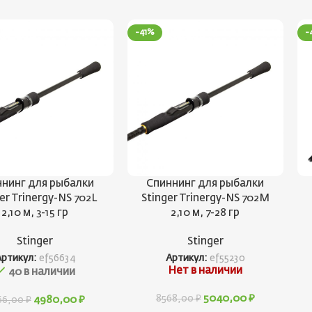
-41%
-
нинг для рыбалки
Спиннинг для рыбалки
er Trinergy-NS 702L
Stinger Trinergy-NS 702M
2,10 м, 3-15 гр
2,10 м, 7-28 гр
Stinger
Stinger
Артикул:
ef56634
Артикул:
ef55230
Нет в наличии
40 в наличии
5040,00
₽
8568,00
₽
4980,00
₽
66,00
₽