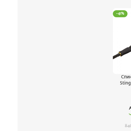
-41%
Спин
Sting
84