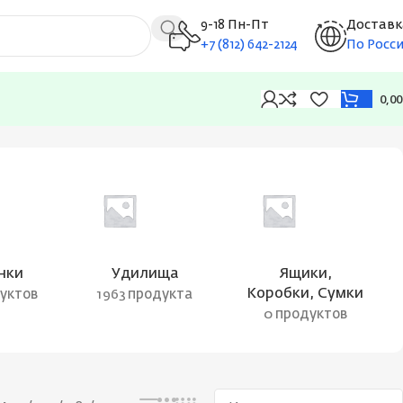
9-18 Пн-Пт
Доставк
+7 (812) 642-2124
По Росс
0,0
Отображение 181–192 из 233
нки
Удилища
Ящики,
Коробки, Сумки
дуктов
1963 продукта
0 продуктов