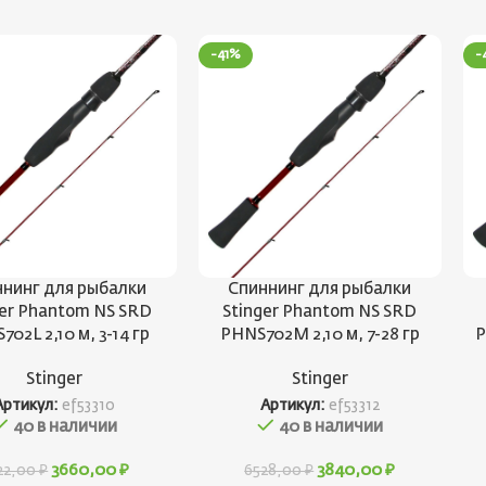
-41%
-
нинг для рыбалки
Спиннинг для рыбалки
ger Phantom NS SRD
Stinger Phantom NS SRD
02L 2,10 м, 3-14 гр
PHNS702M 2,10 м, 7-28 гр
P
Stinger
Stinger
Артикул:
ef53310
Артикул:
ef53312
40 в наличии
40 в наличии
3660,00
₽
3840,00
₽
22,00
₽
6528,00
₽