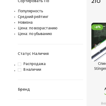
210
Сортировать По
Популярность
Средний рейтинг
Новизна
-41%
Цена: по возрастанию
Цена: по убыванию
Статус Наличия
Спин
Распродажа
Stinger
В наличии
Бренд
81