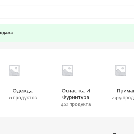
родажа
6
Одежда
Оснастка И
Прима
Фурнитура
0 продуктов
4419 про
462 продукта