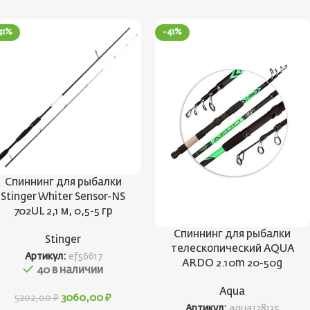
41%
-41%
Спиннинг для рыбалки
Stinger Whiter Sensor-NS
702UL 2,1 м, 0,5-5 гр
Спиннинг для рыбалки
Stinger
телескопический AQUA
Артикул:
ef56617
ARDO 2.10m 20-50g
40 в наличии
Aqua
3060,00
₽
5202,00
₽
Артикул:
aqua128135