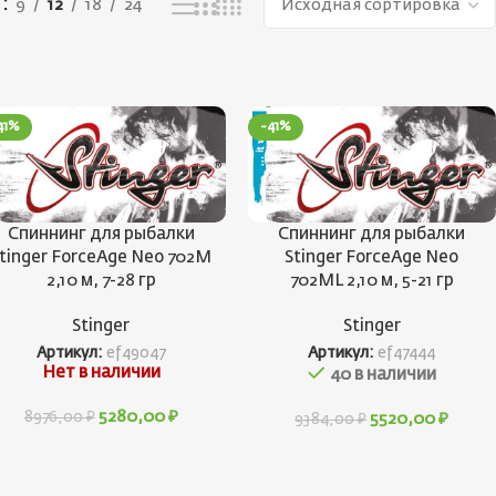
ь
9
12
18
24
41%
-41%
Спиннинг для рыбалки
Спиннинг для рыбалки
tinger ForceAge Neo 702M
Stinger ForceAge Neo
2,10 м, 7-28 гр
702ML 2,10 м, 5-21 гр
Stinger
Stinger
Артикул:
ef49047
Артикул:
ef47444
Нет в наличии
40 в наличии
5280,00
₽
8976,00
₽
5520,00
₽
9384,00
₽