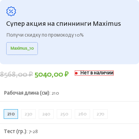
Супер акция на спиннинги Maximus
Получи скидку по промокоду 10%
Maximus_10
Нет в наличии
8568,00
₽
5040,00
₽
Рабочая длина (см)
:
210
210
230
240
250
260
270
Тест (гр.)
:
7-28