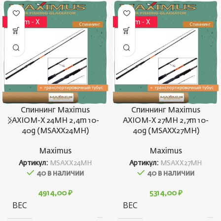
Спиннинг Maximus
Спиннинг Maximus
AXIOM-X 24MH 2,4m 10-
AXIOM-X 27MH 2,7m 10-
40g (MSAXX24MH)
40g (MSAXX27MH)
Maximus
Maximus
Артикул:
MSAXX24MH
Артикул:
MSAXX27MH
40 в наличии
40 в наличии
4914,00
₽
5314,00
₽
ВЕС
ВЕС
164 г
19