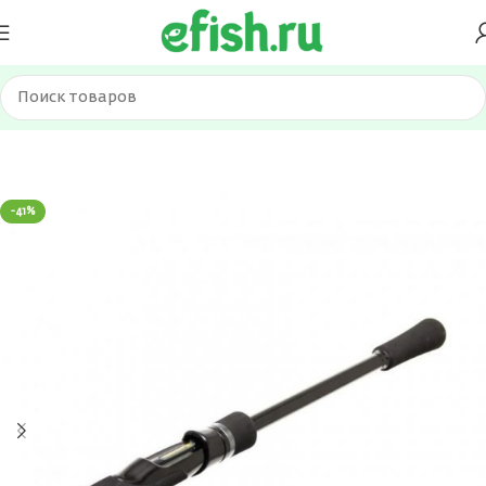
Главная
Удилища
Спиннинги
-41%