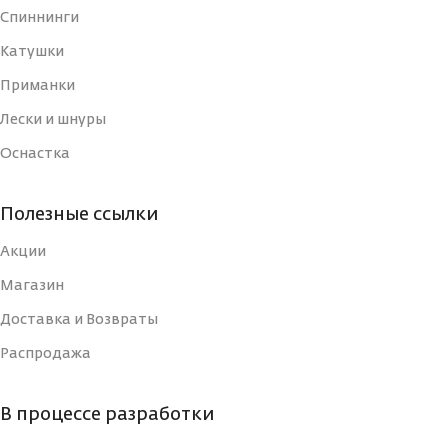
Спиннинги
ДЛИНА, СМ
ДЛИНА, СМ
3
4
Катушки
Приманки
ТИП
ТИП
Блесна
Блесна
Лески и шнуры
Оснастка
УПАКОВКА
УПАКОВКА
Блистер
Блистер
Полезные ссылки
СТРАНА-
СТРАНА-
Россия
Россия
ИЗГОТОВИТЕЛЬ
ИЗГОТОВИТЕЛЬ
Акции
Магазин
ВИД КРЮЧКА
ВИД КРЮЧКА
Тройной
Тройной
Доставка и Возвраты
Распродажа
РАЗМЕР КРЮЧКА, N
РАЗМЕР КРЮЧКА, N
14
14
В процессе разработки
РАЗМЕР, ММ
РАЗМЕР, ММ
30
40