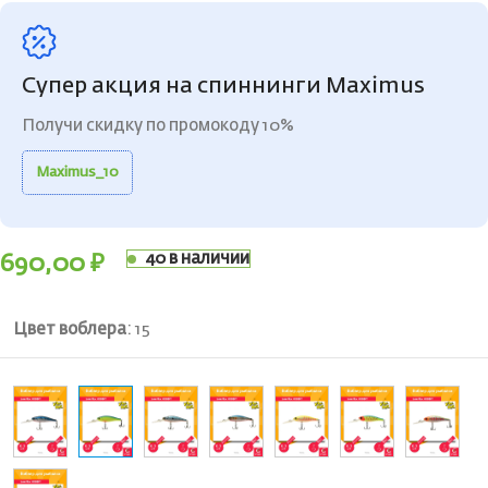
Супер акция на спиннинги Maximus
Получи скидку по промокоду 10%
Maximus_10
40 в наличии
690,00
₽
Цвет воблера
:
15