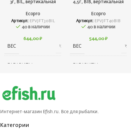
3г, BIL, вертикальная
4,5г, BIB, вертикальная
Ecopro
Ecopro
Артикул:
EPVJFT30BIL
Артикул:
EPVJFT40BIB
40 в наличии
40 в наличии
644,00
₽
544,00
₽
ВЕС
ВЕС
13 г
15 г
ГАБАРИТЫ
ГАБАРИТЫ
20 × 20 × 40 см
10 × 20 × 30 см
БРЕНД
БРЕНД
Ecopro
Ecopro
ВЕС ПРИМАНКИ
ВЕС ПРИМАНКИ
3
4.5
Интернет-магазин Efish.ru. Все для рыбалки.
ЦВЕТ БЛЕСНЫ
ЦВЕТ БЛЕСНЫ
BIL
BIB
Категории