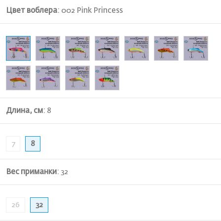
Цвет воблера
:
002 Pink Princess
Длина, см
:
8
7
8
Вес приманки
:
32
26
32