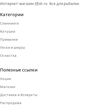
Интернет-магазин Efish.ru. Все для рыбалки.
ЦВЕТ БЛЕСНЫ
ЦВЕТ БЛЕСНЫ
BIB
BIL
Категории
Спиннинги
ДЛИНА, СМ
ДЛИНА, СМ
3
3
Катушки
Приманки
ТИП
ТИП
Блесна
Блесна
Лески и шнуры
Оснастка
УПАКОВКА
УПАКОВКА
Блистер
Блистер
Полезные ссылки
СТРАНА-
СТРАНА-
Россия
Россия
ИЗГОТОВИТЕЛЬ
ИЗГОТОВИТЕЛЬ
Акции
Магазин
ВИД КРЮЧКА
ВИД КРЮЧКА
Тройной
Тройной
Доставка и Возвраты
Распродажа