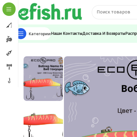
Категории
Наши Контакты
Доставка И Возвраты
Расп
Главная
Приманки
Вибы
Виб (тонущий воблер) 