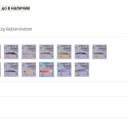
40 в наличии
azy Watermelon