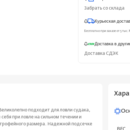
Забрать со склада
Курьеская доста
Бесплатно при заказе от 5 тыс. 
Доставка в други
Доставка СДЭК
Хара
Великолепно подходит для ловли судака,
Ос
 себя при ловле на сильном течении и
 трофейного размера. Надежной подсечке
ВЕС