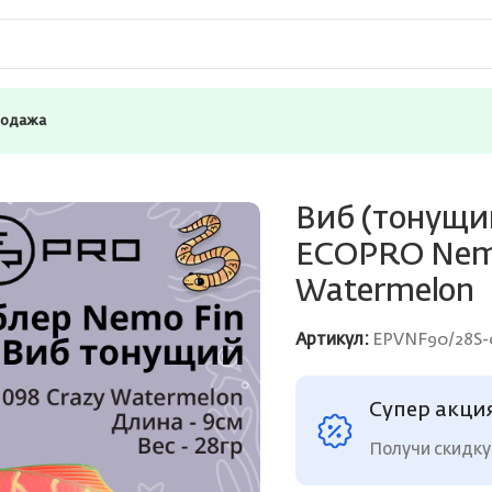
родажа
для зимней рыбалки ECOPRO Nemo Fin 90мм 28г 098 Crazy W
Виб (тонущи
ECOPRO Nemo
Watermelon
Артикул:
EPVNF90/28S-
Супер акци
Получи скидку