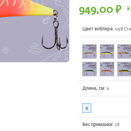
949,00
₽
Цвет воблера
:
098 Cr
ть
Длина, см
:
9
9
Вес приманки
:
28