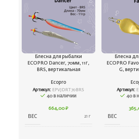
Блесна для рыбалки
Блесна дл
ECOPRO Dancer, 70мм, 11г,
ECOPRO Favori
BRS, вертикальная
G, верт
Ecopro
Eco
Артикул:
EPVJDRT70BRS
Артикул:
E
40 в наличии
40 в 
664,00
₽
365
ВЕС
ВЕС
21 г
20 × 20 × 80
ГАБАРИТЫ
ГАБАРИТЫ