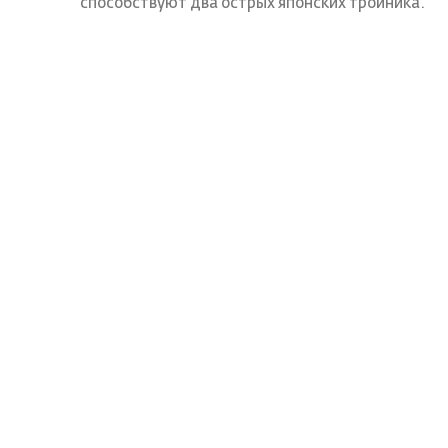
способствуют два острых японских тройника.