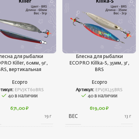
лесна для рыбалки
Блесна для рыбалки
PRO Killer, 60мм, 9г,
ECOPRO Killka-S, 35мм, 3г,
BRS, вертикальная
BRS
Ecopro
Ecopro
ртикул:
EPVJKT60BRS
Артикул:
EPVJKL35BRS
40 в наличии
40 в наличии
671,00
₽
619,00
₽
ВЕС
19 г
13 г
20 × 20 × 70
20 × 20 × 45
АРИТЫ
ГАБАРИТЫ