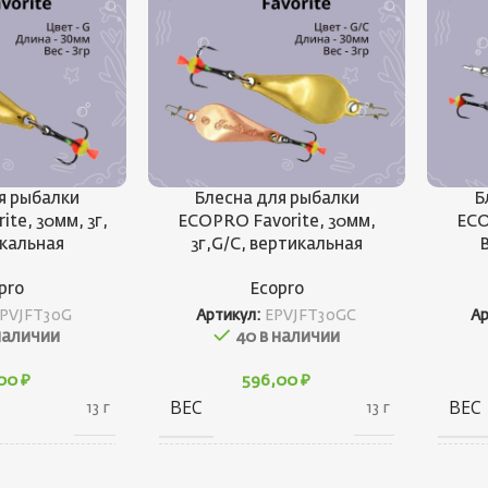
я рыбалки
Блесна для рыбалки
Б
te, 30мм, 3г,
ECOPRO Favorite, 30мм,
ECO
икальная
3г,G/C, вертикальная
pro
Ecopro
PVJFT30G
Артикул:
EPVJFT30GC
А
наличии
40 в наличии
,00
₽
596,00
₽
ВЕС
ВЕС
13 г
13 г
20 × 20 × 40
20 × 20 × 40
ГАБАРИТЫ
ГАБ