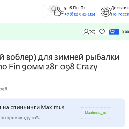
9-18 Пн-Пт
Доставк
+7 (812) 642-2124
По Росс
0,0
atermelon
й воблер) для зимней рыбалки
 Fin 90мм 28г 098 Crazy
098
я на спиннинги Maximus
Maximus_10
 по промокоду 10%