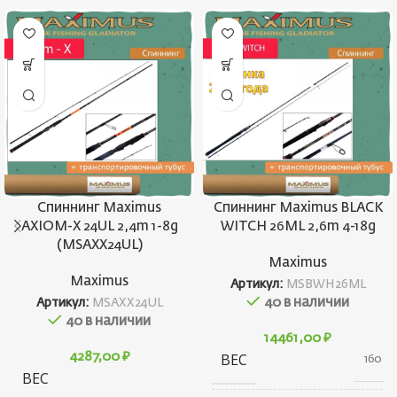
Спиннинг Maximus
Спиннинг Maximus BLACK
AXIOM-X 24UL 2,4m 1-8g
WITCH 26ML 2,6m 4-18g
(MSAXX24UL)
Maximus
Maximus
Артикул:
MSBWH26ML
40 в наличии
Артикул:
MSAXX24UL
40 в наличии
14461,00
₽
4287,00
₽
ВЕС
160 г
ВЕС
126 г