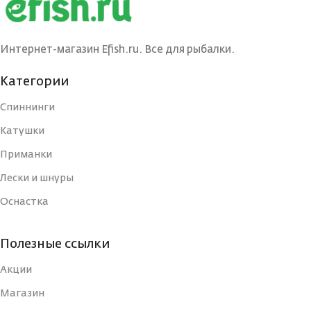
СЕРИЯ
Rebel
Интернет-магазин Efish.ru. Все для рыбалки.
КОНСТРУКЦИЯ
Категории
Телескопическая
УДИЛИЩА
Спиннинги
РАБОЧАЯ ДЛИНА (СМ)
Катушки
420
Приманки
ВЕС УДИЛИЩА
Лески и шнуры
178
Оснастка
СТРОЙ
Быстрый (Fast)
Полезные ссылки
КОЛИЧЕСТВО КОЛЕЦ
10
Акции
Магазин