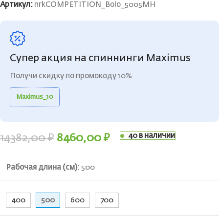
Артикул:
nrkCOMPETITION_Bolo_5005MH
Супер акция на спиннинги Maximus
Получи скидку по промокоду 10%
Maximus_10
40 в наличии
14382,00
₽
8460,00
₽
Рабочая длина (см)
:
500
400
500
600
700