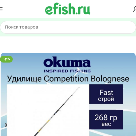
Главная
Удилища
Поплавочное
-41%