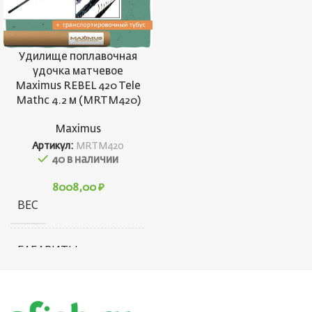
Удилище поплавочная
удочка матчевое
Maximus REBEL 420 Tele
Mathc 4.2 м (MRTM420)
Maximus
Артикул:
MRTM420
40 в наличии
8008,00
₽
ВЕС
228 г
ГАБАРИТЫ
40 × 70 × 1180 см
БРЕНД
Maximus