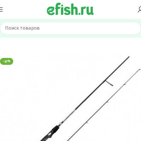
Главная
Удилища
Спиннинги
-41%