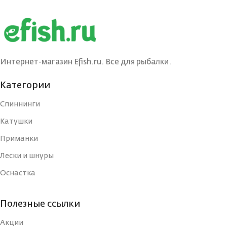
БРЕНД
Maximus
КОНСТРУКЦИЯ
Штекерная
УДИЛИЩА
ТЕСТ (ГР.)
12-42
БРЕНД
Maximus
Интернет-магазин Efish.ru. Все для рыбалки.
КОНСТРУКЦИЯ
240
УДИЛИЩА
Категории
КОЛИЧЕСТВО
1
ВЕРШИНОК
Спиннинги
РАБОЧАЯ ДЛИНА
Катушки
240
(СМ)
МАТЕРИАЛ
Приманки
Графит
УДИЛИЩА
Лески и шнуры
ТИП
Оснастка
КОЛИЧЕСТВО КОЛЕЦ
9
ВЕС УДИЛИЩА
2
Полезные ссылки
ДЛИНА РУКОЯТИ, СМ
48
Акции