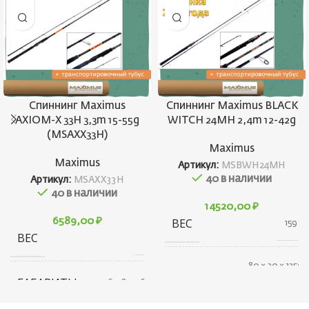
Спиннинг Maximus
Спиннинг Maximus BLACK
AXIOM-X 33H 3,3m 15-55g
WITCH 24MH 2,4m 12-42g
(MSAXX33H)
Maximus
Maximus
Артикул:
MSBWH24MH
40 в наличии
Артикул:
MSAXX33H
40 в наличии
14520,00
₽
6589,00
₽
ВЕС
159 г
ВЕС
266 г
80 × 30 × 1350
ГАБАРИТЫ
см
ГАБАРИТЫ
316 × 80 × 80 см