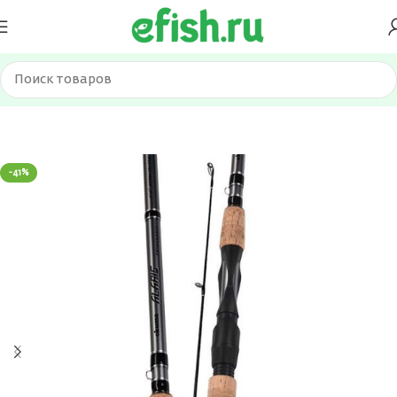
Главная
Удилища
Спиннинги
-41%