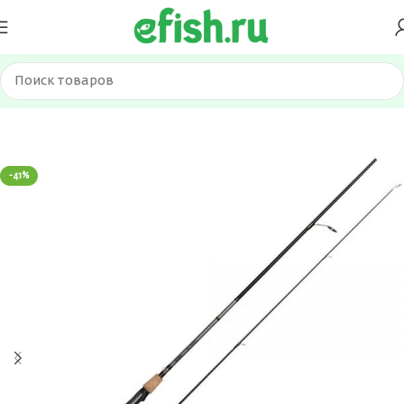
Главная
Удилища
Спиннинги
-41%