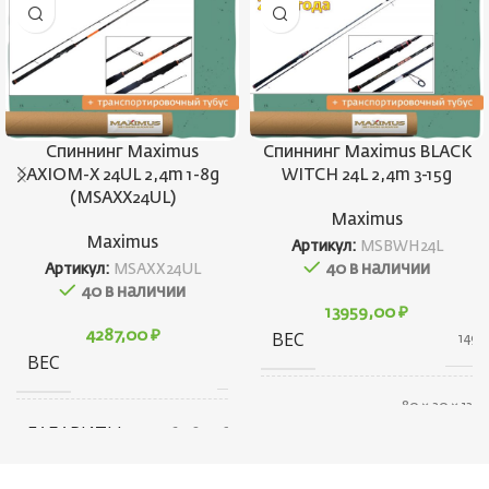
Спиннинг Maximus
Спиннинг Maximus BLACK
AXIOM-X 24UL 2,4m 1-8g
WITCH 24L 2,4m 3-15g
(MSAXX24UL)
Maximus
Maximus
Артикул:
MSBWH24L
40 в наличии
Артикул:
MSAXX24UL
40 в наличии
13959,00
₽
4287,00
₽
ВЕС
149 г
ВЕС
126 г
80 × 30 × 1350
ГАБАРИТЫ
см
ГАБАРИТЫ
176 × 80 × 80 см