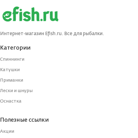
БРЕНД
Maximus
КОНСТРУКЦИЯ
Штекерная
УДИЛИЩА
ТЕСТ (ГР.)
3-15
БРЕНД
Maximus
Интернет-магазин Efish.ru. Все для рыбалки.
КОНСТРУКЦИЯ
240
УДИЛИЩА
Категории
КОЛИЧЕСТВО
1
ВЕРШИНОК
Спиннинги
РАБОЧАЯ ДЛИНА
Катушки
240
(СМ)
МАТЕРИАЛ
Приманки
Графит
УДИЛИЩА
Лески и шнуры
ТИП
Оснастка
КОЛИЧЕСТВО КОЛЕЦ
8
ВЕС УДИЛИЩА
2
Полезные ссылки
ДЛИНА РУКОЯТИ, СМ
43
Акции
КОЛИЧЕСТВО
Быстрый