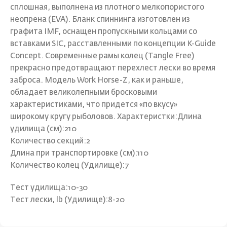
сплошная, выполнена из плотного мелкопористого
неопрена (EVA). Бланк спиннинга изготовлен из
графита IMF, оснащен пропускными кольцами со
вставками SIC, расставленными по концепции K-Guide
Concept. Современные рамы колец (Tangle Free)
прекрасно предотвращают перехлест лески во время
заброса. Модель Work Horse-Z, как и раньше,
обладает великолепными бросковыми
характеристиками, что придется «по вкусу»
широкому кругу рыболовов. Характеристки:Длина
удилища (см):210
Количество cекций:2
Длина при транспортировке (см):110
Количество колец (Удилище):7
Тест удилища:10-30
Тест лески, lb (Удилище):8-20