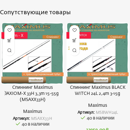
Сопутствующие товары
Спиннинг Maximus
Спиннинг Maximus BLACK
AXIOM-X 33H 3,3m 15-55g
WITCH 24L 2,4m 3-15g
(MSAXX33H)
Maximus
Maximus
Артикул:
MSBWH24L
40 в наличии
Артикул:
MSAXX33H
40 в наличии
13959,00
₽