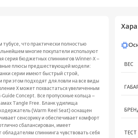
Хара
 тубусе, что практически полностью
Ос
дальнейшем многие покупатели используют
ая серия бюджетных спиннингов Winner-X –
ВЕС
новные плюсы предшествующей модели:
анки серии имеют быстрый строй,
и при этом подходят для ловли на все виды
ГАБА
коление X может похвастаться увеличенным
-Guide Concept. Все пропускные кольца –
рамах Tangle Free. Бланк удилища
БРЕН
кодержатель (Warm Reel Seat) оснащен
ичивает сенсорику и обеспечивает комфорт
 отлично сбалансирован, имеет
ТЕСТ 
т обладателям спиннинга чувствовать себя