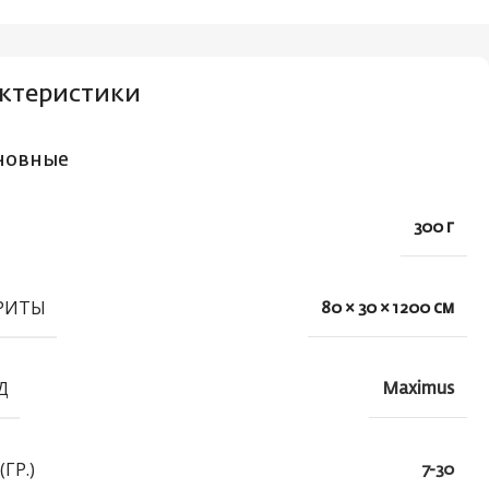
ктеристики
новные
300 г
РИТЫ
80 × 30 × 1200 см
Д
Maximus
(ГР.)
7-30