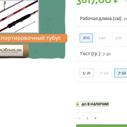
3617,00
₽
Рабочая длина (см)
:
2
210
240
270
Тест (гр.)
:
7-30
5-21
7-20
7-30
40 в наличии
ть