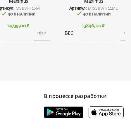
Maximus
Maximus
ртикул:
MSBWH26M
Артикул:
MJSSBWH22ML
40 в наличии
40 в наличии
14739,00
₽
13846,00
₽
ВЕС
169 г
125 
ГАБАРИТЫ
80 × 30 ×
80 × 30 × 1240 с
АРИТЫ
1440 см
БРЕНД
Maximu
НД
Maximus
ТЕСТ (ГР.)
6-2
 (ГР.)
7-28
В процессе разработки
КОНСТРУКЦИЯ
СТРУКЦИЯ
22
УДИЛИЩА
260
ИЛИЩА