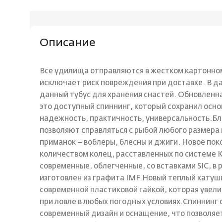
Описание
Все удилища отправляются в жестком картонном
исключает риск повреждения при доставке. В 
данный тубус для хранения снастей. Обновленн
это доступный спиннинг, который сохранил ос
надежность, практичность, универсальность.Бл
позволяют справляться с рыбой любого размера 
приманок – воблеры, блесны и джиги. Новое по
количеством колец, расставленных по системе K
современные, облегченные, со вставками SIC, в 
изготовлен из графита IMF.Новый теплый катуш
современной пластиковой гайкой, которая увел
при ловле в любых погодных условиях.Спиннинг
современный дизайн и оснащение, что позволяе