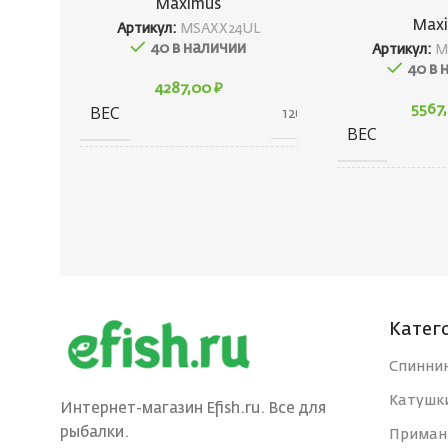
Maximus
Max
Артикул:
MSAXX24UL
40 в наличии
Артикул:
M
40 в 
4287,00
₽
ВЕС
5567
126 г
ВЕС
ГАБАРИТЫ
176 × 80 × 80 см
ГАБАРИТЫ
КОНСТРУКЦИЯ
Штекерная
КОНСТРУКЦ
УДИЛИЩА
УДИЛИЩА
БРЕНД
Катег
Maximus
БРЕНД
Спинни
КОЛИЧЕСТВО
Катушк
1
Интернет-магазин Efish.ru. Все для
КОЛИЧЕСТВ
ВЕРШИНОК
рыбалки.
ВЕРШИНОК
Приман