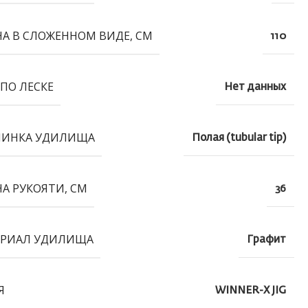
А В СЛОЖЕННОМ ВИДЕ, СМ
110
 ПО ЛЕСКЕ
Нет данных
ШИНКА УДИЛИЩА
Полая (tubular tip)
А РУКОЯТИ, СМ
36
РИАЛ УДИЛИЩА
Графит
Я
WINNER-X JIG