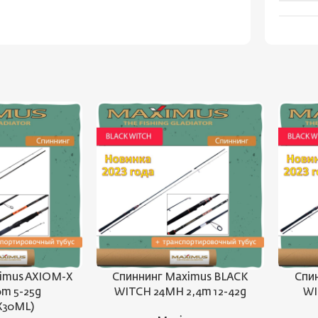
imus AXIOM-X
Спиннинг Maximus BLACK
Спи
0m 5-25g
WITCH 24MH 2,4m 12-42g
WI
X30ML)