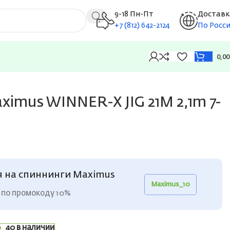
9-18 Пн-Пт
Доставк
+7 (812) 642-2124
По Росс
0,0
imus WINNER-X JIG 21M 2,1m 7-
я на спиннинги Maximus
Maximus_10
 по промокоду 10%
40 в наличии