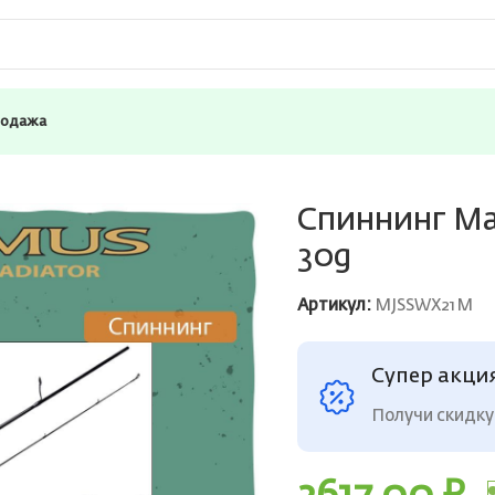
родажа
WINNER-X JIG 21M 2,1m 7-30g
Спиннинг Max
30g
Артикул:
MJSSWX21M
Супер акци
Получи скидку