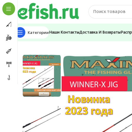
Категории
Наши Контакты
Доставка И Возвраты
Расп
Главная
Удилища
Спиннинги
Спиннинг Maximus 