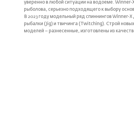
уверенно в любой ситуации на водоеме. Winner-X
рыболова, серьезно подходящего к выбору осно
В 2023 году модельный ряд спиннингов Winner-X
рыбалки (Jig) и твичинга (Twitching). Строй новы
моделей – разнесенные, изготовлены из качеств