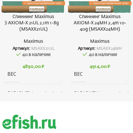
Спиннинг Maximus
Спиннинг Maximus
AXIOM-X 21UL 2,1m 1-8g
AXIOM-X 24MH 2,4m 10-
(MSAXX21UL)
40g (MSAXX24MH)
Maximus
Maximus
Артикул:
MSAXX21UL
Артикул:
MSAXX24MH
40 в наличии
40 в наличии
4890,00
₽
4914,00
₽
ВЕС
ВЕС
114 г
16
ГАБАРИТЫ
ГАБАРИТЫ
164 × 80 × 80 см
214 × 80 × 80
КОНСТРУКЦИЯ
КОНСТРУКЦИЯ
Штекерная
Штекерн
УДИЛИЩА
УДИЛИЩА