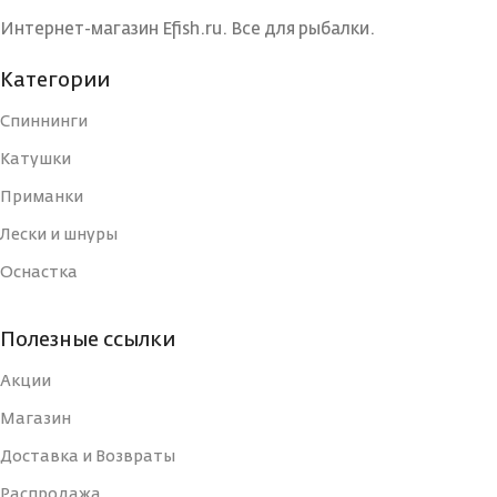
БРЕНД
БРЕНД
Maximus
Maxim
Интернет-магазин Efish.ru. Все для рыбалки.
Категории
КОЛИЧЕСТВО
КОЛИЧЕСТВО
1
ВЕРШИНОК
ВЕРШИНОК
Спиннинги
Катушки
МАТЕРИАЛ
МАТЕРИАЛ
Приманки
Графит
Граф
УДИЛИЩА
УДИЛИЩА
Лески и шнуры
Оснастка
КОЛИЧЕСТВО КОЛЕЦ
КОЛИЧЕСТВО КОЛЕЦ
7
Полезные ссылки
ДЛИНА РУКОЯТИ, СМ
ДЛИНА РУКОЯТИ, СМ
41
Акции
Магазин
КОЛИЧЕСТВО СЕКЦИЙ
КОЛИЧЕСТВО СЕКЦИЙ
2
Доставка и Возвраты
Распродажа