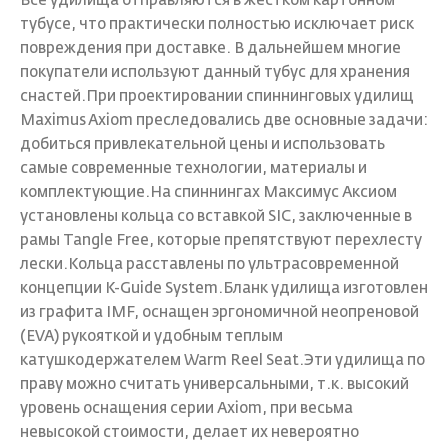
Все удилища отправляются в жестком картонном
тубусе, что практически полностью исключает риск
повреждения при доставке. В дальнейшем многие
покупатели используют данный тубус для хранения
снастей.При проектировании спиннинговых удилищ
Maximus Axiom преследовались две основные задачи:
добиться привлекательной цены и использовать
самые современные технологии, материалы и
комплектующие.На спиннингах Максимус Аксиом
установлены кольца со вставкой SIC, заключенные в
рамы Tangle Free, которые препятствуют перехлесту
лески.Кольца расставлены по ультрасовременной
концепции K-Guide System.Бланк удилища изготовлен
из графита IMF, оснащен эргономичной неопреновой
(EVA) рукояткой и удобным теплым
катушкодержателем Warm Reel Seat.Эти удилища по
праву можно считать универсальными, т.к. высокий
уровень оснащения серии Axiom, при весьма
невысокой стоимости, делает их невероятно