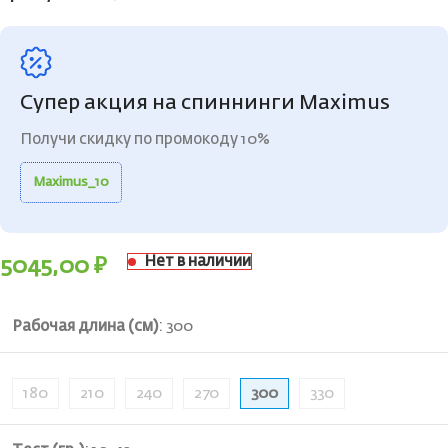
Супер акция на спиннинги Maximus
Получи скидку по промокоду 10%
Maximus_10
Нет в наличии
5045,00
₽
Рабочая длина (см)
:
300
180
210
240
270
300
330