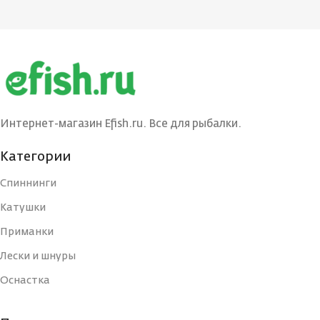
см
см
БРЕНД
БРЕНД
Maximus
Maximus
ТЕСТ (ГР.)
ТЕСТ (ГР.)
10-32
4-18
Интернет-магазин Efish.ru. Все для рыбалки.
КОНСТРУКЦИЯ
КОНСТРУКЦИЯ
240
260
УДИЛИЩА
УДИЛИЩА
Категории
Спиннинги
РАБОЧАЯ ДЛИНА
РАБОЧАЯ ДЛИНА
Катушки
240
260
(СМ)
(СМ)
Приманки
Лески и шнуры
ТИП
ТИП
Оснастка
ВЕС УДИЛИЩА
ВЕС УДИЛИЩА
2
2