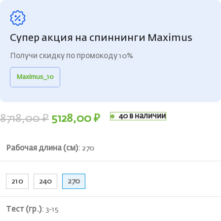
Супер акция на спиннинги Maximus
Получи скидку по промокоду 10%
Maximus_10
40 в наличии
8718,00
₽
5128,00
₽
Рабочая длина (см)
:
270
210
240
270
Тест (гр.)
:
3-15