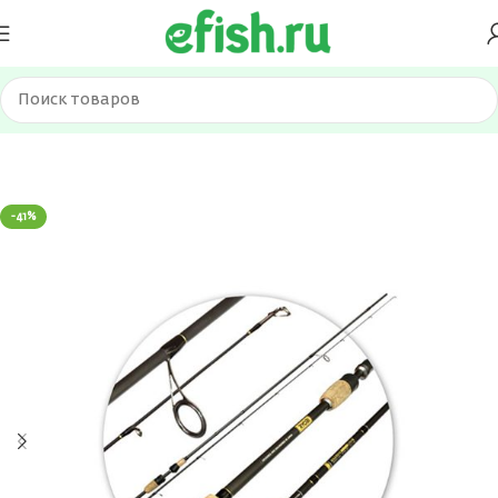
Главная
Удилища
Спиннинги
-41%