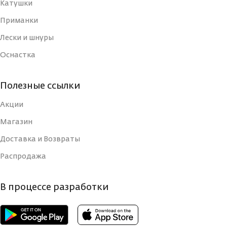
РАБОЧАЯ ДЛИНА
Катушки
240
(СМ)
МАТЕРИАЛ
Приманки
Графит
УДИЛИЩА
Лески и шнуры
ТИП
Оснастка
КОЛИЧЕСТВО КОЛЕЦ
9
ВЕС УДИЛИЩА
2
Полезные ссылки
ДЛИНА РУКОЯТИ, СМ
48
Акции
КОЛИЧЕСТВО
Быстрый
СЕКЦИЙ
(Fast)
Магазин
КОЛИЧЕСТВО СЕКЦИЙ
2
Доставка и Возвраты
СТРОЙ
Распродажа
Вклеенная
ВЕРШИНКА
монолитная
УДИЛИЩА
(solid tip)
КОЛИЧЕСТВО
В процессе разработки
125
КОЛЕЦ
РАБОЧАЯ ДЛИНА
330
(СМ)