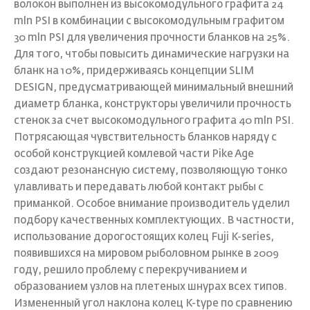
волокон выполнен из высокомодульного графита 24
mln PSI в комбинации с высокомодульным графитом
30 mln PSI для увеличения прочности бланков на 25%.
Для того, чтобы повысить динамические нагрузки на
бланк на 10%, придерживаясь концепции SLIM
DESIGN, предусматривающей минимальный внешний
диаметр бланка, конструкторы увеличили прочность
стенок за счет высокомодульного графита 40 mln PSI.
Потрясающая чувствительность бланков наряду с
особой конструкцией комлевой части Pike Age
создают резонансную систему, позволяющую тонко
улавливать и передавать любой контакт рыбы с
приманкой. Особое внимание производитель уделил
подбору качественных комплектующих. В частности,
использование дорогостоящих колец Fuji K-series,
появившихся на мировом рыболовном рынке в 2009
году, решило проблему с перекручиванием и
образованием узлов на плетеных шнурах всех типов.
Измененный угол наклона колец K-type по сравнению