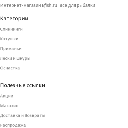
БРЕНД
БРЕНД
Maximus
Maxim
Интернет-магазин Efish.ru. Все для рыбалки.
Категории
КОЛИЧЕСТВО
КОЛИЧЕСТВО
1
ВЕРШИНОК
ВЕРШИНОК
Спиннинги
Катушки
МАТЕРИАЛ
МАТЕРИАЛ
Приманки
Графит
Граф
УДИЛИЩА
УДИЛИЩА
Лески и шнуры
Оснастка
КОЛИЧЕСТВО КОЛЕЦ
КОЛИЧЕСТВО КОЛЕЦ
7
Полезные ссылки
ДЛИНА РУКОЯТИ, СМ
ДЛИНА РУКОЯТИ, СМ
41
Акции
Магазин
КОЛИЧЕСТВО СЕКЦИЙ
КОЛИЧЕСТВО СЕКЦИЙ
2
Доставка и Возвраты
Распродажа
Вклеенная
Вклеенн
ВЕРШИНКА
ВЕРШИНКА