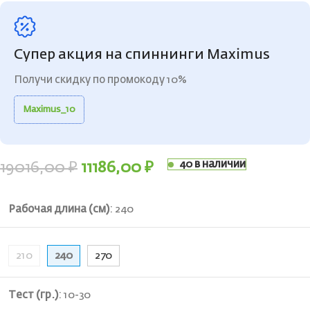
Супер акция на спиннинги Maximus
Получи скидку по промокоду 10%
Maximus_10
40 в наличии
19016,00
₽
11186,00
₽
Рабочая длина (см)
:
240
210
240
270
Тест (гр.)
:
10-30