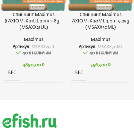
Спиннинг Maximus
Спиннинг Maximus
AXIOM-X 21UL 2,1m 1-8g
AXIOM-X 30ML 3,0m 5-25g
(MSAXX21UL)
(MSAXX30ML)
Maximus
Maximus
Артикул:
MSAXX21UL
Артикул:
MSAXX30ML
40 в наличии
40 в наличии
4890,00
₽
5567,00
₽
ВЕС
ВЕС
114 г
18
ГАБАРИТЫ
ГАБАРИТЫ
164 × 80 × 80 см
235 × 80 × 80
КОНСТРУКЦИЯ
КОНСТРУКЦИЯ
Штекерная
Штекерн
УДИЛИЩА
УДИЛИЩА