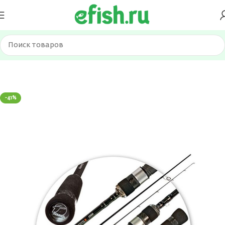
Главная
Удилища
Спиннинги
-41%