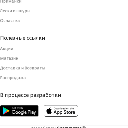
(ЛЕСКИ)
Приманки
КОЛИЧЕСТВО
4
НИТЕЙ
Лески и шнуры
ДИАМЕТР, #PE
Оснастка
1.5
УПАКОВКА
Коробка
Полезные ссылки
КОЛИЧЕСТВО
4
НИТЕЙ
РАЗРЫВНАЯ
Акции
6.8
НАГРУЗКА, КГ
Магазин
ВЕС ТОВАРА
45
Доставка и Возвраты
РАЗРЫВНАЯ
15
Распродажа
НАГРУЗКА, LB
УПАКОВКА
Коробка
В процессе разработки
РАЗРЫВНАЯ
9.9
НАГРУЗКА, КГ
РАЗРЫВНАЯ