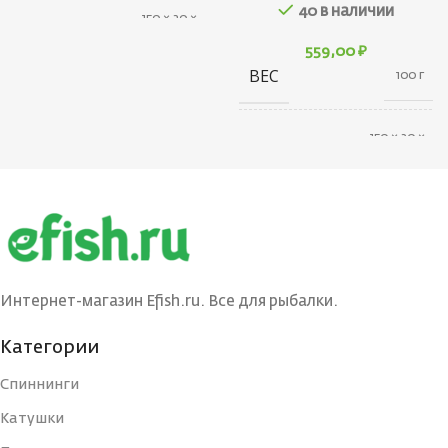
40 в наличии
150 × 30 ×
ГАБАРИТЫ
100 см
559,00
₽
ВЕС
100 г
БРЕНД
Power Phantom
150 × 30 ×
ГАБАРИТЫ
100 см
РАЗМОТКА, М
135
БРЕНД
Power Phantom
ТОЛЩИНА, ММ
0.14
РАЗМОТКА, М
150
ЦВЕТ
Интернет-магазин Efish.ru. Все для рыбалки.
ШНУРА
желтый
(ЛЕСКИ)
ТОЛЩИНА, ММ
Категории
0.2
Спиннинги
ДИАМЕТР, #PE
0.8
ЦВЕТ
Катушки
ШНУРА
разноцветный