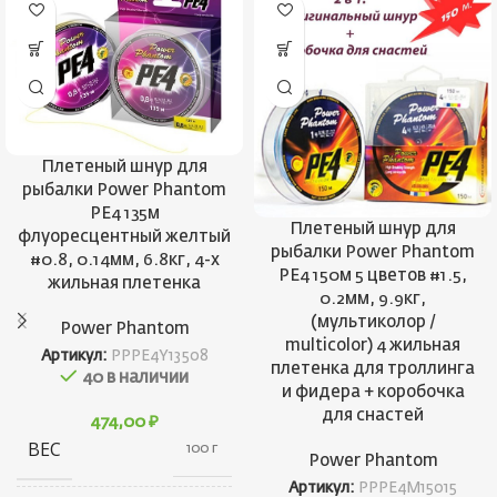
Плетеный шнур для
рыбалки Power Phantom
PE4 135м
Плетеный шнур для
флуоресцентный желтый
рыбалки Power Phantom
#0.8, 0.14мм, 6.8кг, 4-х
PE4 150м 5 цветов #1.5,
жильная плетенка
0.2мм, 9.9кг,
(мультиколор /
Power Phantom
multicolor) 4 жильная
Артикул:
PPPE4Y13508
плетенка для троллинга
40 в наличии
и фидера + коробочка
для снастей
474,00
₽
ВЕС
100 г
Power Phantom
Артикул:
PPPE4M15015