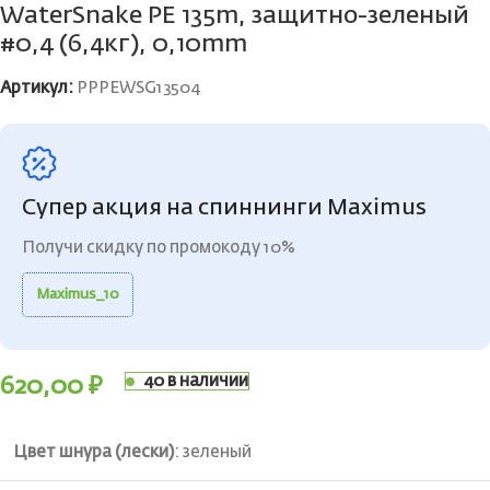
WaterSnake PE 135m, защитно-зеленый
#0,4 (6,4кг), 0,10mm
Артикул:
PPPEWSG13504
Супер акция на спиннинги Maximus
Получи скидку по промокоду 10%
Maximus_10
40 в наличии
620,00
₽
Цвет шнура (лески)
:
зеленый