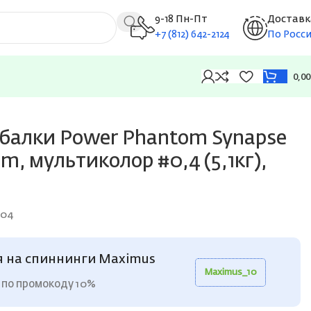
9-18 Пн-Пт
Доставк
+7 (812) 642-2124
По Росс
0,0
5,1кг), 0,1mm
балки Power Phantom Synapse
, мультиколор #0,4 (5,1кг),
04
я на спиннинги Maximus
Maximus_10
 по промокоду 10%