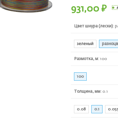
931,00
₽
Цвет шнура (лески)
:
р
ть
зеленый
разноц
Размотка, м
:
100
100
Толщина, мм
:
0.1
0.08
0.1
0.05