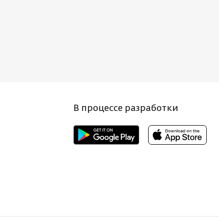
100 × 30 ×
ГАБАРИТЫ
НД
110 см
Power Phantom
БРЕНД
Power Phantom
МОТКА, М
135
РАЗМОТКА, М
150
ЩИНА, ММ
0.15
ТОЛЩИНА, ММ
0.3
Т ШНУРА
В процессе разработки
темно-
СКИ)
серый
ЦВЕТ
ШНУРА
разноцветный
МЕТР, #PE
0.8
(ЛЕСКИ)
ИЧЕСТВО
8
ДИАМЕТР, #PE
4
ЕЙ