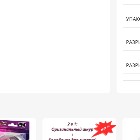
УПАК
РАЗР
РАЗР