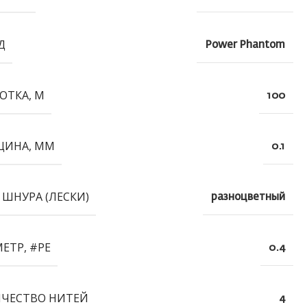
Д
Power Phantom
ОТКА, М
100
ЩИНА, ММ
0.1
 ШНУРА (ЛЕСКИ)
разноцветный
ЕТР, #PE
0.4
ЧЕСТВО НИТЕЙ
4