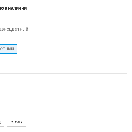
40 в наличии
азноцветный
ветный
5
0.065