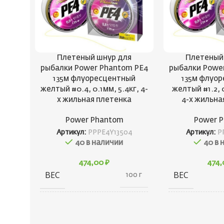
Плетеный шнур для
Плетеный
рыбалки Power Phantom PE4
рыбалки Powe
135м флуоресцентный
135м флуо
желтый #0.4, 0.1мм, 5.4кг, 4-
желтый #1.2, 
х жильная плетенка
4-х жильна
Power Phantom
Power 
Артикул:
PPPE4Y13504
Артикул:
P
40 в наличии
40 в 
474,00
₽
474
ВЕС
ВЕС
100 г
150 × 30 ×
ГАБАРИТЫ
ГАБАРИТЫ
100 см