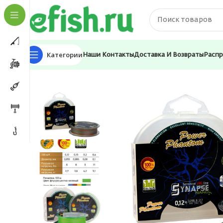
Категории
Наши Контакты
Доставка И Возвраты
Расп
Главная
Лески и шнуры
Шнуры
Шнур для рыбалки