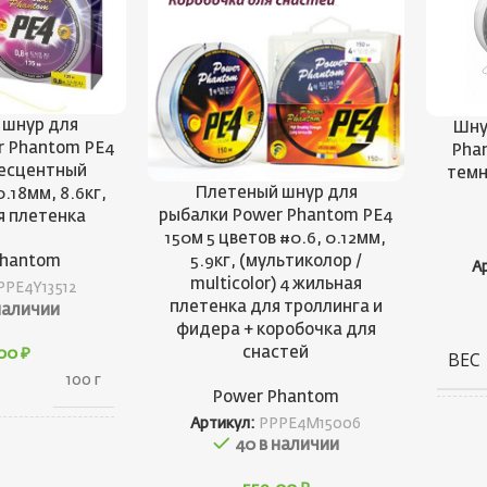
 шнур для
Шну
r Phantom PE4
Phan
ресцентный
темн
Плетеный шнур для
0.18мм, 8.6кг,
рыбалки Power Phantom PE4
я плетенка
150м 5 цветов #0.6, 0.12мм,
5.9кг, (мультиколор /
Phantom
А
multicolor) 4 жильная
PPE4Y13512
плетенка для троллинга и
наличии
фидера + коробочка для
снастей
,00
₽
ВЕС
100 г
Power Phantom
Артикул:
PPPE4M15006
ГАБ
40 в наличии
150 × 30 ×
100 см