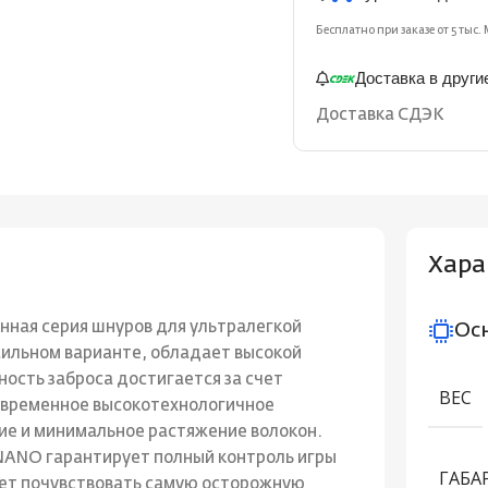
Бесплатно при заказе от 5 тыс. 
Доставка в други
Доставка СДЭК
Хара
нная серия шнуров для ультралегкой
Ос
жильном варианте, обладает высокой
ость заброса достигается за счет
ВЕС
овременное высокотехнологичное
ие и минимальное растяжение волокон.
NANO гарантирует полный контроль игры
ГАБА
яет почувствовать самую осторожную