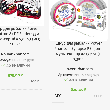
р для рыбалки Power
tom 8x PE Spider 135м
о-серый #0,8; 0,15мм;
Шнур для рыбалки Power
11,8кг
Phantom Synapse PE 150m,
мультиколор #4 (27,6кг),
Power Phantom
0,3mm
ртикул:
PPPESD13508
40 в наличии
Power Phantom
975,00
₽
Артикул:
PPPESYM15040
40 в наличии
100 г
620,00
₽
ВЕС
100 г
100 × 30 ×
АРИТЫ
130 см