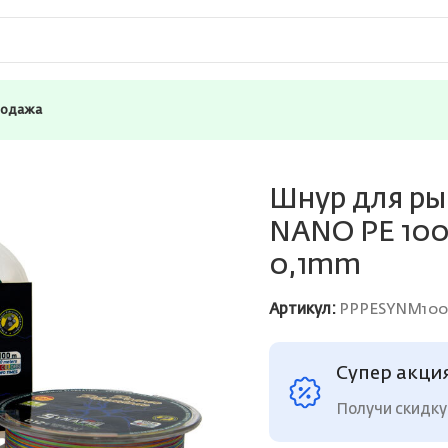
родажа
 Power Phantom Synapse NANO PE 100m, мультиколор #0,4 (
Шнур для ры
NANO PE 100m
0,1mm
Артикул:
PPPESYNM100
Супер акци
Получи скидку