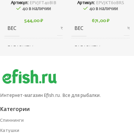
Артикул:
EPVJFT40BIB
Артикул:
EPVJKT60BRS
40 в наличии
40 в наличии
544,00
₽
671,00
₽
ВЕС
ВЕС
15 г
19 г
ГАБАРИТЫ
ГАБАРИТЫ
10 × 20 × 30 см
20 × 20 × 70 см
БРЕНД
БРЕНД
Ecopro
Ecopro
ВЕС ПРИМАНКИ
ВЕС ПРИМАНКИ
4.5
9
Интернет-магазин Efish.ru. Все для рыбалки.
ЦВЕТ БЛЕСНЫ
ЦВЕТ БЛЕСНЫ
BIB
BRS
Категории
Спиннинги
ДЛИНА, СМ
ДЛИНА, СМ
4
6
Катушки