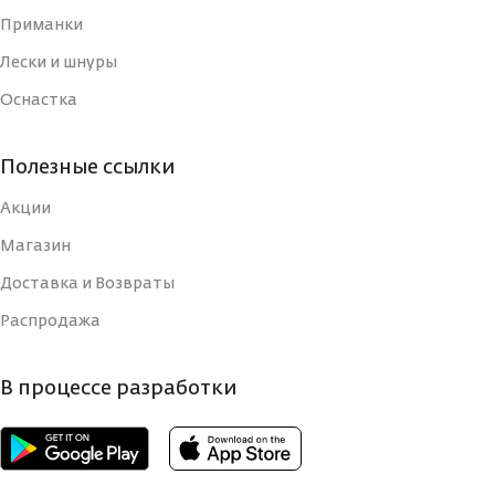
Приманки
ТИП
ТИП
Блесна
Блесна
Лески и шнуры
Оснастка
УПАКОВКА
УПАКОВКА
Блистер
Блистер
Полезные ссылки
СТРАНА-
СТРАНА-
Россия
Россия
ИЗГОТОВИТЕЛЬ
ИЗГОТОВИТЕЛЬ
Акции
Магазин
ВИД КРЮЧКА
ВИД КРЮЧКА
Тройной
Тройной
Доставка и Возвраты
Распродажа
РАЗМЕР КРЮЧКА, N
РАЗМЕР КРЮЧКА, N
14
12
В процессе разработки
РАЗМЕР, ММ
РАЗМЕР, ММ
40
60