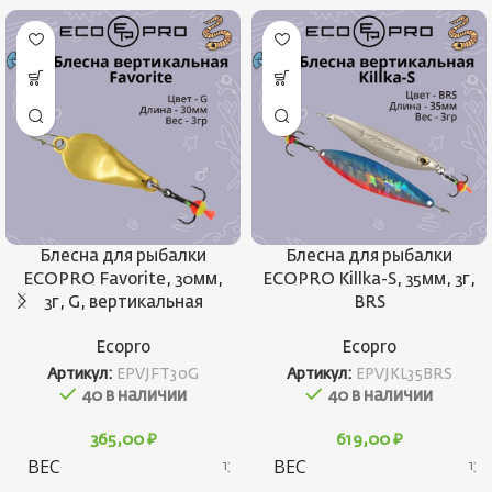
Блесна для рыбалки
Блесна для рыбалки
ECOPRO Favorite, 30мм,
ECOPRO Killka-S, 35мм, 3г,
3г, G, вертикальная
BRS
Ecopro
Ecopro
Артикул:
EPVJFT30G
Артикул:
EPVJKL35BRS
40 в наличии
40 в наличии
365,00
₽
619,00
₽
ВЕС
ВЕС
13 г
13 г