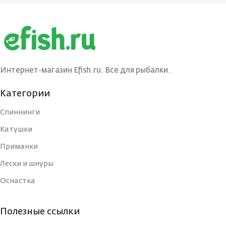
БРЕНД
БРЕНД
Ecopro
Ecopro
ВЕС ПРИМАНКИ
ВЕС ПРИМАНКИ
3
3
Интернет-магазин Efish.ru. Все для рыбалки.
ЦВЕТ БЛЕСНЫ
ЦВЕТ БЛЕСНЫ
BIL
G/C
Категории
Спиннинги
ДЛИНА, СМ
ДЛИНА, СМ
3
3
Катушки
Приманки
ТИП
ТИП
Блесна
Блесна
Лески и шнуры
Оснастка
УПАКОВКА
УПАКОВКА
Блистер
Блистер
Полезные ссылки
СТРАНА-
СТРАНА-
Россия
Россия