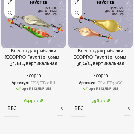
Блесна для рыбалки
Блесна для рыбалки
ECOPRO Favorite, 30мм,
ECOPRO Favorite, 30мм,
3г, BIL, вертикальная
3г,G/C, вертикальная
Ecopro
Ecopro
Артикул:
EPVJFT30BIL
Артикул:
EPVJFT30GC
40 в наличии
40 в наличии
644,00
₽
596,00
₽
ВЕС
ВЕС
13 г
13 г
ГАБАРИТЫ
ГАБАРИТЫ
20 × 20 × 40 см
20 × 20 × 40 см