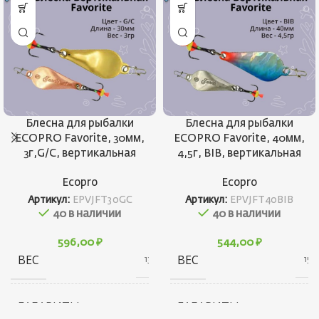
Блесна для рыбалки
Блесна для рыбалки
ECOPRO Favorite, 30мм,
ECOPRO Favorite, 40мм,
3г,G/C, вертикальная
4,5г, BIB, вертикальная
Ecopro
Ecopro
Артикул:
EPVJFT30GC
Артикул:
EPVJFT40BIB
40 в наличии
40 в наличии
596,00
₽
544,00
₽
ВЕС
ВЕС
13 г
15 г
ГАБАРИТЫ
ГАБАРИТЫ
20 × 20 × 40 см
10 × 20 × 30 см