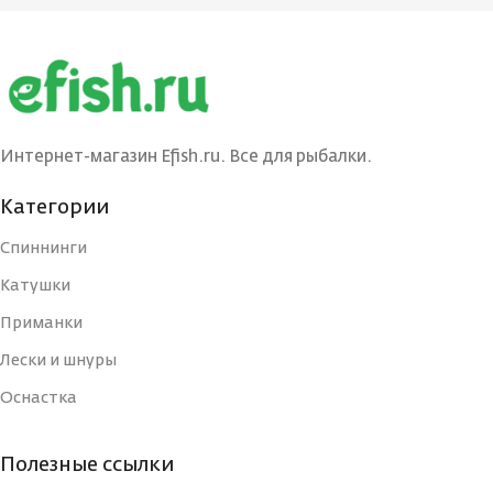
БРЕНД
БРЕНД
Ecopro
Ecopro
ВЕС ПРИМАНКИ
ВЕС ПРИМАНКИ
3
4.5
Интернет-магазин Efish.ru. Все для рыбалки.
ЦВЕТ БЛЕСНЫ
ЦВЕТ БЛЕСНЫ
G/C
BIB
Категории
Спиннинги
ДЛИНА, СМ
ДЛИНА, СМ
3
4
Катушки
Приманки
ТИП
ТИП
Блесна
Блесна
Лески и шнуры
Оснастка
УПАКОВКА
УПАКОВКА
Блистер
Блистер
Полезные ссылки
СТРАНА-
СТРАНА-